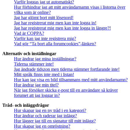
Varför loggas jag ut automatiskt?
Hur förhindrar jag att mitt användarnamn visas i listorna över
vilka som är online?
Jag har glömt bort mitt lösenord!
Jag har registrerat mig men kan inte logga in!
Jag har registrerat mig men kan inte logga in längre?!
Vad är COPPA?
Varför kan jag inte registrera mig?
Vad gör “Ta bort alla forumcookies”-länken?
Alternativ och inställningar
Hur ändrar jag mina inställningar?
Tiderna stämmer inte!
Jag ändrade tidszon men tiderna stämmer fortfarande inte!
Mitt språk finns inte med i listan!
Hur kan jag visa en bild tillsammans med mitt användarnamn?
Hur ändrar jag min titel?
När jag försöker skicka e-post till en användare så kräver
forumet att jag loggar in?
Tråd- och inläggsfrågor
Hur skapar jag en ny tråd i en kategori?
Hur ändrar och raderar jag inlägg?
Hur lägger jag till en signatur till mitt inlägg?
Hur skapar jag en omröstning?