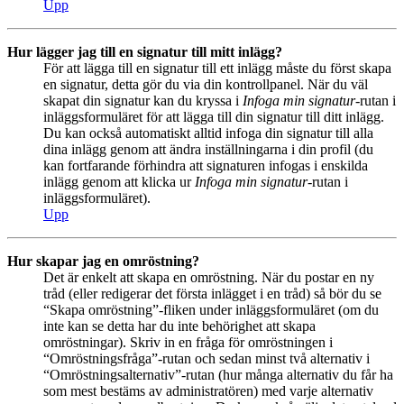
Upp
Hur lägger jag till en signatur till mitt inlägg?
För att lägga till en signatur till ett inlägg måste du först skapa
en signatur, detta gör du via din kontrollpanel. När du väl
skapat din signatur kan du kryssa i
Infoga min signatur
-rutan i
inläggsformuläret för att lägga till din signatur till ditt inlägg.
Du kan också automatiskt alltid infoga din signatur till alla
dina inlägg genom att ändra inställningarna i din profil (du
kan fortfarande förhindra att signaturen infogas i enskilda
inlägg genom att klicka ur
Infoga min signatur
-rutan i
inläggsformuläret).
Upp
Hur skapar jag en omröstning?
Det är enkelt att skapa en omröstning. När du postar en ny
tråd (eller redigerar det första inlägget i en tråd) så bör du se
“Skapa omröstning”-fliken under inläggsformuläret (om du
inte kan se detta har du inte behörighet att skapa
omröstningar). Skriv in en fråga för omröstningen i
“Omröstningsfråga”-rutan och sedan minst två alternativ i
“Omröstningsalternativ”-rutan (hur många alternativ du får ha
som mest bestäms av administratören) med varje alternativ