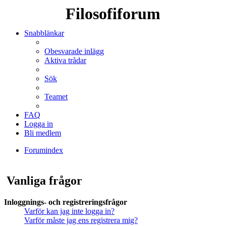
Filosofiforum
Snabblänkar
Obesvarade inlägg
Aktiva trådar
Sök
Teamet
FAQ
Logga in
Bli medlem
Forumindex
Sök
Vanliga frågor
Inloggnings- och registreringsfrågor
Varför kan jag inte logga in?
Varför måste jag ens registrera mig?