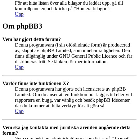
För att hitta listan över alla bilagor du laddat upp, gå till
kontrollpanelen och klicka på “Hantera bilagor”.
Upp
Om phpBB3
Vem har gjort detta forum?
Denna programvara (i sin oförändrade form) är producerad
av, släppt av phpBB Limited, som innehar rättigheten. Den
finns tillgänglig under GNU General Public Licence och får
distribueras fritt. Se länken för mer information.
Upp
Varför finns inte funktionen X?
Denna programvara har gjorts och licensierats av phpBB
Limited. Om du anser att en funktion bör läggas till eller vill
rapportera en bugg, var vänlig och besök phpBB Idécenter,
där du kommer att hitta verktyg för att göra så.
Upp
Vem ska jag kontakta med juridiska ärenden angående detta
forum?
Vem som helst av administratörerna som listas på “Teamet”-