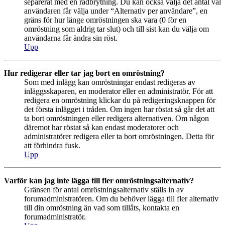
separerat med en radbrytning. Du kan också välja det antal val
användaren får välja under “Alternativ per användare”, en
gräns för hur länge omröstningen ska vara (0 för en
omröstning som aldrig tar slut) och till sist kan du välja om
användarna får ändra sin röst.
Upp
Hur redigerar eller tar jag bort en omröstning?
Som med inlägg kan omröstningar endast redigeras av
inläggsskaparen, en moderator eller en administratör. För att
redigera en omröstning klickar du på redigeringsknappen för
det första inlägget i tråden. Om ingen har röstat så går det att
ta bort omröstningen eller redigera alternativen. Om någon
däremot har röstat så kan endast moderatorer och
administratörer redigera eller ta bort omröstningen. Detta för
att förhindra fusk.
Upp
Varför kan jag inte lägga till fler omröstningsalternativ?
Gränsen för antal omröstningsalternativ ställs in av
forumadministratören. Om du behöver lägga till fler alternativ
till din omröstning än vad som tillåts, kontakta en
forumadministratör.