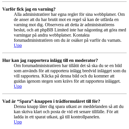
Varför fick jag en varning?
Alla administratörer har egna regler för sina webbplatser. Om
de anser att du har brutit mot en regel så kan de utfärda en
varning mot dig. Observera att detta är administratörens
beslut, och att phpBB Limited inte har någonting att göra med
varningar på andra webbplatser. Kontakta
forumadministratören om du är osäker på varför du varnats.
Upp
Hur kan jag rapportera inlägg till en moderator?
Om forumadministratören har tillåtit det så ska du se en bild
som används för att rapportera inlägg bredvid inlägget som du
vill rapportera. Klicka på denna bild och du kommer att
guidas igenom stegen som krävs för att rapportera inlägget.
Upp
Vad är “Spara”-knappen i trådformuläret till för?
Denna knapp låter dig spara utkast av meddelanden så att du
kan skriva klart och posta de vid ett senare tillfälle. För att
ladda in ett sparat utkast, gå till kontrollpanelen.
Upp