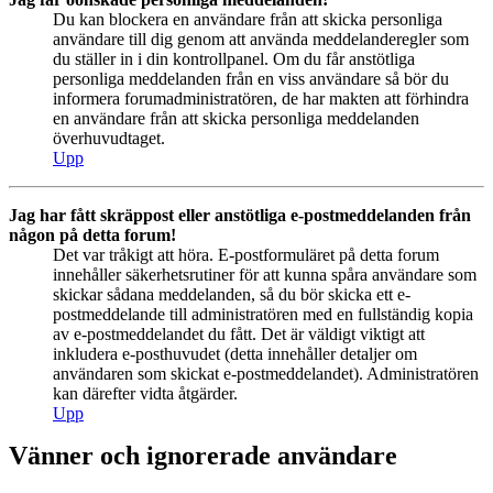
Du kan blockera en användare från att skicka personliga
användare till dig genom att använda meddelanderegler som
du ställer in i din kontrollpanel. Om du får anstötliga
personliga meddelanden från en viss användare så bör du
informera forumadministratören, de har makten att förhindra
en användare från att skicka personliga meddelanden
överhuvudtaget.
Upp
Jag har fått skräppost eller anstötliga e-postmeddelanden från
någon på detta forum!
Det var tråkigt att höra. E-postformuläret på detta forum
innehåller säkerhetsrutiner för att kunna spåra användare som
skickar sådana meddelanden, så du bör skicka ett e-
postmeddelande till administratören med en fullständig kopia
av e-postmeddelandet du fått. Det är väldigt viktigt att
inkludera e-posthuvudet (detta innehåller detaljer om
användaren som skickat e-postmeddelandet). Administratören
kan därefter vidta åtgärder.
Upp
Vänner och ignorerade användare