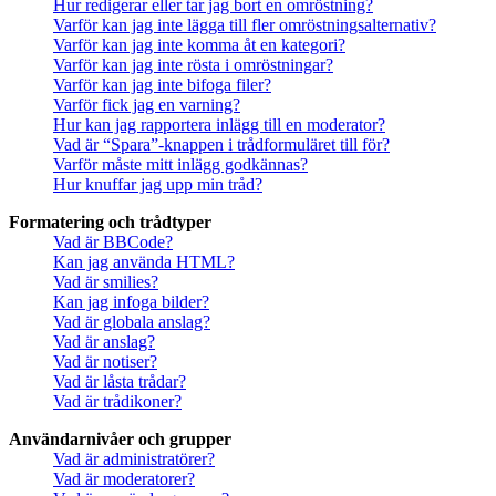
Hur redigerar eller tar jag bort en omröstning?
Varför kan jag inte lägga till fler omröstningsalternativ?
Varför kan jag inte komma åt en kategori?
Varför kan jag inte rösta i omröstningar?
Varför kan jag inte bifoga filer?
Varför fick jag en varning?
Hur kan jag rapportera inlägg till en moderator?
Vad är “Spara”-knappen i trådformuläret till för?
Varför måste mitt inlägg godkännas?
Hur knuffar jag upp min tråd?
Formatering och trådtyper
Vad är BBCode?
Kan jag använda HTML?
Vad är smilies?
Kan jag infoga bilder?
Vad är globala anslag?
Vad är anslag?
Vad är notiser?
Vad är låsta trådar?
Vad är trådikoner?
Användarnivåer och grupper
Vad är administratörer?
Vad är moderatorer?