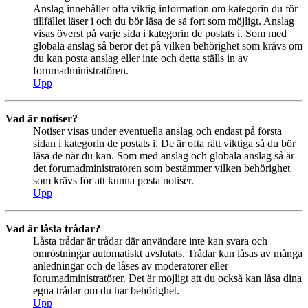
Anslag innehåller ofta viktig information om kategorin du för
tillfället läser i och du bör läsa de så fort som möjligt. Anslag
visas överst på varje sida i kategorin de postats i. Som med
globala anslag så beror det på vilken behörighet som krävs om
du kan posta anslag eller inte och detta ställs in av
forumadministratören.
Upp
Vad är notiser?
Notiser visas under eventuella anslag och endast på första
sidan i kategorin de postats i. De är ofta rätt viktiga så du bör
läsa de när du kan. Som med anslag och globala anslag så är
det forumadministratören som bestämmer vilken behörighet
som krävs för att kunna posta notiser.
Upp
Vad är låsta trådar?
Låsta trådar är trådar där användare inte kan svara och
omröstningar automatiskt avslutats. Trådar kan låsas av många
anledningar och de låses av moderatorer eller
forumadministratörer. Det är möjligt att du också kan låsa dina
egna trådar om du har behörighet.
Upp