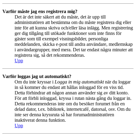
Varför måste jag ens registrera mig?
Det är det inte säkert att du måste, det är upp till
administratören att bestämma om du måste registrera dig eller
inte för att kunna skriva och/eller läsa inlägg. Men registrering
ger dig tillgång till utökade funktioner som inte finns för
gäster som till exempel visningsbilder, personliga
meddelanden, skicka e-post till andra användare, medlemskap
i användargrupper, med mera. Det tar endast några minuter att
registrera sig, så det rekommenderas.
Upp
Varför loggas jag ut automatiskt?
Om du inte kryssar i
Logga in mig automatiskt
när du loggar
in så kommer du endast att hållas inloggad för en viss tid.
Detta förhindrar att någon annan använder sig av ditt konto.
För att förbli inloggad, kryssa i rutan nästa gång du loggar in.
Detta rekommenderas inte om du besöker forumet från en
delad dator, t.ex. bibliotek, internetcafé, datorsal, osv. Om du
inte ser denna kryssruta så har forumadministratören
inaktiverat denna funktion.
Upp