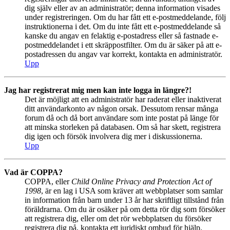
dig själv eller av an administratör; denna information visades
under registreringen. Om du har fått ett e-postmeddelande, följ
instruktionerna i det. Om du inte fått ett e-postmeddelande så
kanske du angav en felaktig e-postadress eller så fastnade e-
postmeddelandet i ett skräppostfilter. Om du är säker på att e-
postadressen du angav var korrekt, kontakta en administratör.
Upp
Jag har registrerat mig men kan inte logga in längre?!
Det är möjligt att en administratör har raderat eller inaktiverat
ditt användarkonto av någon orsak. Dessutom rensar många
forum då och då bort användare som inte postat på länge för
att minska storleken på databasen. Om så har skett, registrera
dig igen och försök involvera dig mer i diskussionerna.
Upp
Vad är COPPA?
COPPA, eller
Child Online Privacy and Protection Act of
1998
, är en lag i USA som kräver att webbplatser som samlar
in information från barn under 13 år har skriftligt tillstånd från
föräldrarna. Om du är osäker på om detta rör dig som försöker
att registrera dig, eller om det rör webbplatsen du försöker
registrera dig på, kontakta ett juridiskt ombud för hjälp.