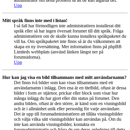
administratör om detta problem så att de kan åtgärda det.
Upp
Mitt språk finns inte med i listan!
I så fall har förmodligen inte administratören installerat ditt
språk eller så har ingen översatt forumet till ditt språk. Fråga
administratören om de skulle kunna installera språkpaketet du
vill ha. Om språkpaketet inte finns så är du välkommen att
skapa en ny översättning. Mer information finns på phpBB
Limiteds webbplats (använd länken längst ner på
forumsidorna).
Upp
Hur kan jag visa en bild tillsammans med mitt användarnamn?
Det finns två bilder som kan visas tillsammans med ett
användarnamn i inlägg. Den ena är en titelbild, oftast är dessa
bilder i form av stjärnor, prickar eller block som visar hur
många inlägg du har gjort eller din status på forumet. Den
andra bilden, oftast är den större, är känd som en visningsbild
och är i allmänhet unik eller personlig för varje användare.
Det är upp till forumadministratören att tillåta visningsbilder
och välja vilka sätt visningsbilder kan användas på. Om du
inte kan använda visningsbilder, kontakta en
forumadministratör och fråga de om deras anledning till detta.