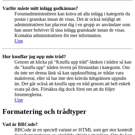
Varför måste mitt inlägg godkännas?
Forumadministratören kan kräva att alla inlägg i kategorin du
postar i granskas innan de visas. Det är också möjligt att
administratören har placerat dig i en grupp av användare som
han anser behöver få sina inlägg granskade innan de visas.
Kontakta administratören för mer information.
Upp
Hur knuffar jag upp min tråd?
Genom att klicka på “Knuffa upp tråd”-länken i tråden så kan
du "knuffa upp" tråden överst på förstasidan i kategorin. Om
du inte ser denna länk så kan uppknuffning av trådar vara
inaktiverat, eller så har inte den krävda tidsgränsen uppnåts
än. Det går också att knuffa upp en tråd genom att helt enkelt
svara på den. Försäkra dig dock först om att du följer
forumreglerna.
Upp
Formatering och trådtyper
Vad är BBCode?
BBCode är en speciell variant av HTML som ger stor kontroll