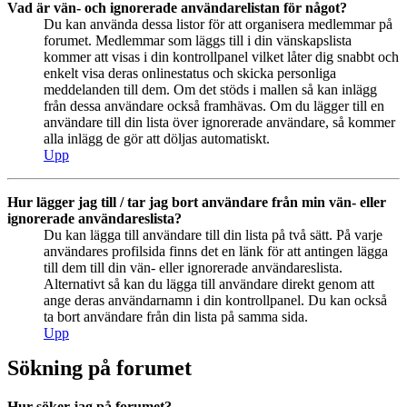
Vad är vän- och ignorerade användarelistan för något?
Du kan använda dessa listor för att organisera medlemmar på
forumet. Medlemmar som läggs till i din vänskapslista
kommer att visas i din kontrollpanel vilket låter dig snabbt och
enkelt visa deras onlinestatus och skicka personliga
meddelanden till dem. Om det stöds i mallen så kan inlägg
från dessa användare också framhävas. Om du lägger till en
användare till din lista över ignorerade användare, så kommer
alla inlägg de gör att döljas automatiskt.
Upp
Hur lägger jag till / tar jag bort användare från min vän- eller
ignorerade användareslista?
Du kan lägga till användare till din lista på två sätt. På varje
användares profilsida finns det en länk för att antingen lägga
till dem till din vän- eller ignorerade användareslista.
Alternativt så kan du lägga till användare direkt genom att
ange deras användarnamn i din kontrollpanel. Du kan också
ta bort användare från din lista på samma sida.
Upp
Sökning på forumet
Hur söker jag på forumet?