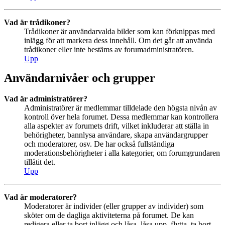
Vad är trådikoner?
Trådikoner är användarvalda bilder som kan förknippas med
inlägg för att markera dess innehåll. Om det går att använda
trådikoner eller inte bestäms av forumadministratören.
Upp
Användarnivåer och grupper
Vad är administratörer?
Administratörer är medlemmar tilldelade den högsta nivån av
kontroll över hela forumet. Dessa medlemmar kan kontrollera
alla aspekter av forumets drift, vilket inkluderar att ställa in
behörigheter, bannlysa användare, skapa användargrupper
och moderatorer, osv. De har också fullständiga
moderationsbehörigheter i alla kategorier, om forumgrundaren
tillåtit det.
Upp
Vad är moderatorer?
Moderatorer är individer (eller grupper av individer) som
sköter om de dagliga aktiviteterna på forumet. De kan
redigera eller ta bort inlägg och låsa, låsa upp, flytta, ta bort