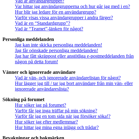
Vad är användargrupper?
Var hittar jag användargrupperna och hur går jag med i en?
Hur blir jag ledare för en användargrupp?
Varför visas vissa användargrupper i andra färger?
Vad är en “Standardgrupp”?
Vad är “Teamet”-länken för något?
Personliga meddelanden
Jag kan inte skicka personliga meddelanden!
Jag får oönskade personliga meddelanden!
Jag har fått skräppost eller anstötliga e-postmeddelanden från
någon på detta forum!
Vänner och ignorerade användare
Vad är vän- och ignorerade användarelistan för något?
Hur lägger jag till / tar jag bort användare från min vän- eller
ignorerade användareslista?
Sökning på forumet
Hur söker jag på forumet?
Varför får jag inga träffar på min sökning?
Varför får jag en tom sida när jag försöker söka!?
Hur söker jag efter medlemmar?
Hur hittar jag mina egna inlägg och trådar?
Bevakningar och bokmärken