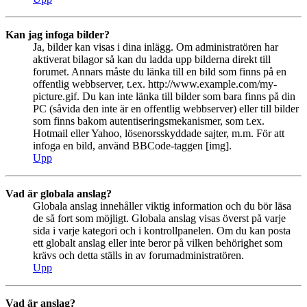
Kan jag infoga bilder?
Ja, bilder kan visas i dina inlägg. Om administratören har
aktiverat bilagor så kan du ladda upp bilderna direkt till
forumet. Annars måste du länka till en bild som finns på en
offentlig webbserver, t.ex. http://www.example.com/my-
picture.gif. Du kan inte länka till bilder som bara finns på din
PC (såvida den inte är en offentlig webbserver) eller till bilder
som finns bakom autentiseringsmekanismer, som t.ex.
Hotmail eller Yahoo, lösenorsskyddade sajter, m.m. För att
infoga en bild, använd BBCode-taggen [img].
Upp
Vad är globala anslag?
Globala anslag innehåller viktig information och du bör läsa
de så fort som möjligt. Globala anslag visas överst på varje
sida i varje kategori och i kontrollpanelen. Om du kan posta
ett globalt anslag eller inte beror på vilken behörighet som
krävs och detta ställs in av forumadministratören.
Upp
Vad är anslag?