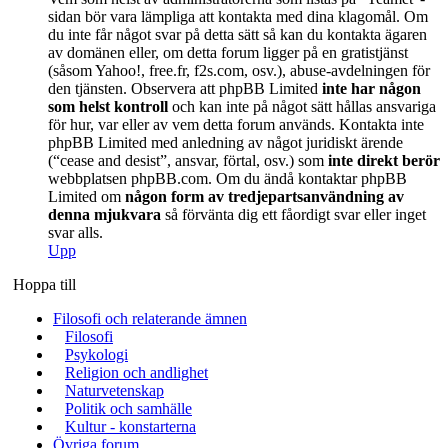
sidan bör vara lämpliga att kontakta med dina klagomål. Om
du inte får något svar på detta sätt så kan du kontakta ägaren
av domänen eller, om detta forum ligger på en gratistjänst
(såsom Yahoo!, free.fr, f2s.com, osv.), abuse-avdelningen för
den tjänsten. Observera att phpBB Limited
inte har någon
som helst kontroll
och kan inte på något sätt hållas ansvariga
för hur, var eller av vem detta forum används. Kontakta inte
phpBB Limited med anledning av något juridiskt ärende
(“cease and desist”, ansvar, förtal, osv.) som
inte direkt berör
webbplatsen phpBB.com. Om du ändå kontaktar phpBB
Limited om
någon form av tredjepartsanvändning av
denna mjukvara
så förvänta dig ett fåordigt svar eller inget
svar alls.
Upp
Hoppa till
Filosofi och relaterande ämnen
Filosofi
Psykologi
Religion och andlighet
Naturvetenskap
Politik och samhälle
Kultur - konstarterna
Övriga forum