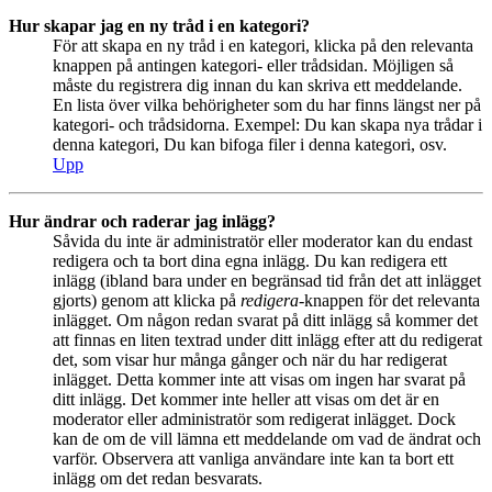
Hur skapar jag en ny tråd i en kategori?
För att skapa en ny tråd i en kategori, klicka på den relevanta
knappen på antingen kategori- eller trådsidan. Möjligen så
måste du registrera dig innan du kan skriva ett meddelande.
En lista över vilka behörigheter som du har finns längst ner på
kategori- och trådsidorna. Exempel: Du kan skapa nya trådar i
denna kategori, Du kan bifoga filer i denna kategori, osv.
Upp
Hur ändrar och raderar jag inlägg?
Såvida du inte är administratör eller moderator kan du endast
redigera och ta bort dina egna inlägg. Du kan redigera ett
inlägg (ibland bara under en begränsad tid från det att inlägget
gjorts) genom att klicka på
redigera
-knappen för det relevanta
inlägget. Om någon redan svarat på ditt inlägg så kommer det
att finnas en liten textrad under ditt inlägg efter att du redigerat
det, som visar hur många gånger och när du har redigerat
inlägget. Detta kommer inte att visas om ingen har svarat på
ditt inlägg. Det kommer inte heller att visas om det är en
moderator eller administratör som redigerat inlägget. Dock
kan de om de vill lämna ett meddelande om vad de ändrat och
varför. Observera att vanliga användare inte kan ta bort ett
inlägg om det redan besvarats.