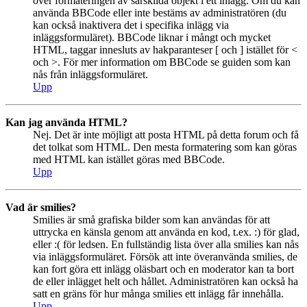
över formateringen av särskilda objekt i ett inlägg. Om du kan
använda BBCode eller inte bestäms av administratören (du
kan också inaktivera det i specifika inlägg via
inläggsformuläret). BBCode liknar i mångt och mycket
HTML, taggar innesluts av hakparanteser [ och ] istället för <
och >. För mer information om BBCode se guiden som kan
nås från inläggsformuläret.
Upp
Kan jag använda HTML?
Nej. Det är inte möjligt att posta HTML på detta forum och få
det tolkat som HTML. Den mesta formatering som kan göras
med HTML kan istället göras med BBCode.
Upp
Vad är smilies?
Smilies är små grafiska bilder som kan användas för att
uttrycka en känsla genom att använda en kod, t.ex. :) för glad,
eller :( för ledsen. En fullständig lista över alla smilies kan nås
via inläggsformuläret. Försök att inte överanvända smilies, de
kan fort göra ett inlägg oläsbart och en moderator kan ta bort
de eller inlägget helt och hållet. Administratören kan också ha
satt en gräns för hur många smilies ett inlägg får innehålla.
Upp