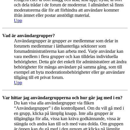
och dela trådar i de forum de modererar. I allmänhet så finns
moderatorerna där för att förhindra att användare kommer
ifrån ämnet eller postar anstötligt material.
Upp
Vad är användargrupper?
Användargrupper är grupper av medlemmar som delar in
forumets medlemmar i lätthanterliga sektioner som
forumadministratörerna kan arbeta med. Varje användar kan
vara medlem i flera grupper och kan tilldelas individuella
behörigheter. Detta gör det enkelt för administratörer att ändra
behörigheter för många användare på samma gång, som till
exempel att byta moderationsbehörigheter eller ge användare
tillgång till ett privat forum.
Upp
Var hittar jag användargrupperna och hur går jag med i en?
Du kan visa alla användargrupper via fliken
“Användargrupper” i din kontrollpanel. Om du vill gå med i
en grupp, klicka på lämplig knapp. Inte alla grupper är
tillgängliga för alla, vissa kan kräva godkännande, vissa är
stängda och andra kan till och med vara dolda. Om gruppen
är öppen kan du gå med i den genom att klicka på lämplig