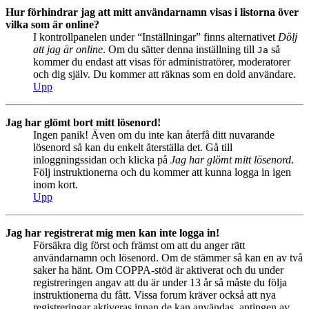
Hur förhindrar jag att mitt användarnamn visas i listorna över
vilka som är online?
I kontrollpanelen under “Inställningar” finns alternativet
Dölj
att jag är online
. Om du sätter denna inställning till
så
Ja
kommer du endast att visas för administratörer, moderatorer
och dig själv. Du kommer att räknas som en dold användare.
Upp
Jag har glömt bort mitt lösenord!
Ingen panik! Även om du inte kan återfå ditt nuvarande
lösenord så kan du enkelt återställa det. Gå till
inloggningssidan och klicka på
Jag har glömt mitt lösenord
.
Följ instruktionerna och du kommer att kunna logga in igen
inom kort.
Upp
Jag har registrerat mig men kan inte logga in!
Försäkra dig först och främst om att du anger rätt
användarnamn och lösenord. Om de stämmer så kan en av två
saker ha hänt. Om COPPA-stöd är aktiverat och du under
registreringen angav att du är under 13 år så måste du följa
instruktionerna du fått. Vissa forum kräver också att nya
registreringar aktiveras innan de kan användas, antingen av