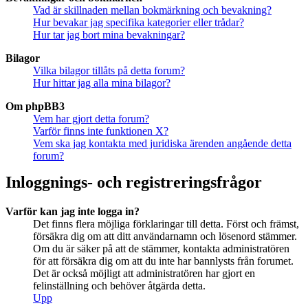
Vad är skillnaden mellan bokmärkning och bevakning?
Hur bevakar jag specifika kategorier eller trådar?
Hur tar jag bort mina bevakningar?
Bilagor
Vilka bilagor tillåts på detta forum?
Hur hittar jag alla mina bilagor?
Om phpBB3
Vem har gjort detta forum?
Varför finns inte funktionen X?
Vem ska jag kontakta med juridiska ärenden angående detta
forum?
Inloggnings- och registreringsfrågor
Varför kan jag inte logga in?
Det finns flera möjliga förklaringar till detta. Först och främst,
försäkra dig om att ditt användarnamn och lösenord stämmer.
Om du är säker på att de stämmer, kontakta administratören
för att försäkra dig om att du inte har bannlysts från forumet.
Det är också möjligt att administratören har gjort en
felinställning och behöver åtgärda detta.
Upp