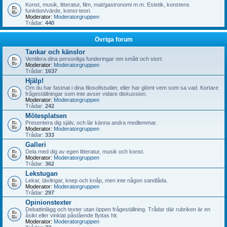
Konst, musik, litteratur, film, mat/gastronomi m.m. Estetik, konstens
funktion/värde, konst-teori.
Moderator:
Moderatorgruppen
Trådar:
440
Övriga forum
Tankar och känslor
Ventilera dina personliga funderingar om smått och stort.
Moderator:
Moderatorgruppen
Trådar:
1637
Hjälp!
Om du har fastnat i dina filosofistudier, eller har glömt vem som sa vad. Kortare
frågeställningar som inte avser vidare diskussion.
Moderator:
Moderatorgruppen
Trådar:
242
Mötesplatsen
Presentera dig själv, och lär känna andra medlemmar.
Moderator:
Moderatorgruppen
Trådar:
333
Galleri
Dela med dig av egen litteratur, musik och konst.
Moderator:
Moderatorgruppen
Trådar:
362
Lekstugan
Lekar, tävlingar, knep och knåp, men inte någon sandlåda.
Moderator:
Moderatorgruppen
Trådar:
297
Opinionstexter
Debattinlägg och texter utan öppen frågeställning. Trådar där rubriken är en
åsikt eller vinklat påstående flyttas hit.
Moderator:
Moderatorgruppen