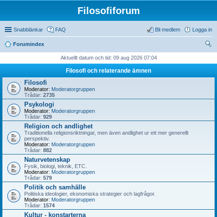
Filosofiforum
Snabblänkar
FAQ
Bli medlem
Logga in
Forumindex
ök
Aktuellt datum och tid: 09 aug 2026 07:04
Filosofi och relaterande ämnen
Filosofi
Moderator:
Moderatorgruppen
Trådar:
2735
Psykologi
Moderator:
Moderatorgruppen
Trådar:
929
Religion och andlighet
Traditionella religionsriktningar, men även andlighet ur ett mer generellt
perspektiv.
Moderator:
Moderatorgruppen
Trådar:
882
Naturvetenskap
Fysik, biologi, teknik, ETC.
Moderator:
Moderatorgruppen
Trådar:
579
Politik och samhälle
Politiska ideologier, ekonomiska strategier och lagfrågor.
Moderator:
Moderatorgruppen
Trådar:
1574
Kultur - konstarterna