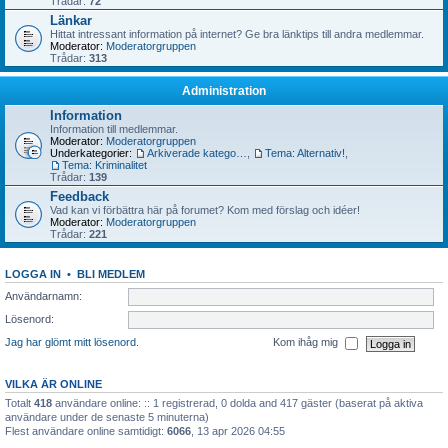
Trådar:
72
Länkar
Hittat intressant information på internet? Ge bra länktips till andra medlemmar.
Moderator:
Moderatorgruppen
Trådar:
313
Administration
Information
Information till medlemmar.
Moderator:
Moderatorgruppen
Underkategorier:
Arkiverade kategorier
,
Tema: Alternativ!
,
Tema: Kriminalitet
Trådar:
139
Feedback
Vad kan vi förbättra här på forumet? Kom med förslag och idéer!
Moderator:
Moderatorgruppen
Trådar:
221
LOGGA IN
•
BLI MEDLEM
Användarnamn:
Lösenord:
Jag har glömt mitt lösenord.
Kom ihåg mig
VILKA ÄR ONLINE
Totalt
418
användare online: :: 1 registrerad, 0 dolda and 417 gäster (baserat på aktiva
användare under de senaste 5 minuterna)
Flest användare online samtidigt:
6066
, 13 apr 2026 04:55