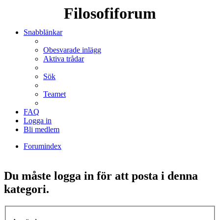
Filosofiforum
Snabblänkar
Obesvarade inlägg
Aktiva trådar
Sök
Teamet
FAQ
Logga in
Bli medlem
Forumindex
Sök
Du måste logga in för att posta i denna
kategori.