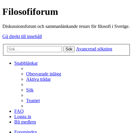
Filosofiforum
Diskussionsforum och sammanlänkande resurs för filosofi i Sverige.
Gå direkt till innehåll
Avancerad sökning
Sök
Snabblänkar
Obesvarade inlägg
Aktiva trådar
Sök
Teamet
FAQ
Logga in
Bli medlem
Forumindex