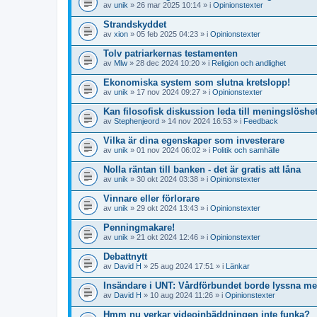
av
unik
» 26 mar 2025 10:14 » i
Opinionstexter
Strandskyddet
av
xion
» 05 feb 2025 04:23 » i
Opinionstexter
Tolv patriarkernas testamenten
av
Mlw
» 28 dec 2024 10:20 » i
Religion och andlighet
Ekonomiska system som slutna kretslopp!
av
unik
» 17 nov 2024 09:27 » i
Opinionstexter
Kan filosofisk diskussion leda till meningslöshet 
av
Stephenjeord
» 14 nov 2024 16:53 » i
Feedback
Vilka är dina egenskaper som investerare
av
unik
» 01 nov 2024 06:02 » i
Politik och samhälle
Nolla räntan till banken - det är gratis att låna
av
unik
» 30 okt 2024 03:38 » i
Opinionstexter
Vinnare eller förlorare
av
unik
» 29 okt 2024 13:43 » i
Opinionstexter
Penningmakare!
av
unik
» 21 okt 2024 12:46 » i
Opinionstexter
Debattnytt
av
David H
» 25 aug 2024 17:51 » i
Länkar
Insändare i UNT: Vårdförbundet borde lyssna me
av
David H
» 10 aug 2024 11:26 » i
Opinionstexter
Hmm nu verkar videoinbäddningen inte funka?