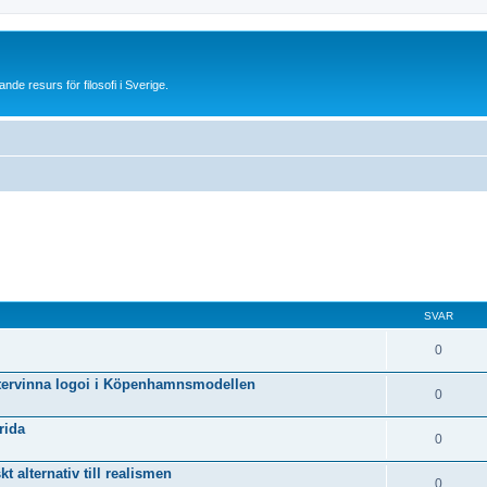
 resurs för filosofi i Sverige.
SVAR
0
återvinna logoi i Köpenhamnsmodellen
0
rida
0
 alternativ till realismen
0