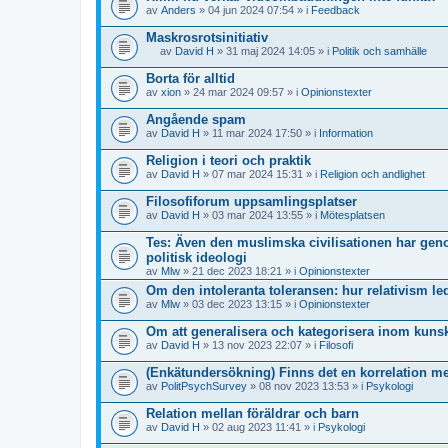
av
Anders
» 04 jun 2024 07:54 » i
Feedback
Maskrosrotsinitiativ
av
David H
» 31 maj 2024 14:05 » i
Politik och samhälle
D
e
Borta för alltid
n
av
xion
» 24 mar 2024 09:57 » i
Opinionstexter
n
a
Angående spam
t
av
r
David H
» 11 mar 2024 17:50 » i
Information
å
d
Religion i teori och praktik
e
av
David H
» 07 mar 2024 15:31 » i
Religion och andlighet
n
h
Filosofiforum uppsamlingsplatser
a
av
David H
» 03 mar 2024 13:55 » i
Mötesplatsen
r
e
Tes: Även den muslimska civilisationen har gen
n
o
politisk ideologi
m
av
Mlw
» 21 dec 2023 18:21 » i
Opinionstexter
r
Om den intoleranta toleransen: hur relativism lede
ö
s
av
Mlw
» 03 dec 2023 13:15 » i
Opinionstexter
t
n
Om att generalisera och kategorisera inom kun
i
av
David H
» 13 nov 2023 22:07 » i
Filosofi
n
g
(Enkätundersökning) Finns det en korrelation m
.
av
PolitPsychSurvey
» 08 nov 2023 13:53 » i
Psykologi
Relation mellan föräldrar och barn
av
David H
» 02 aug 2023 11:41 » i
Psykologi