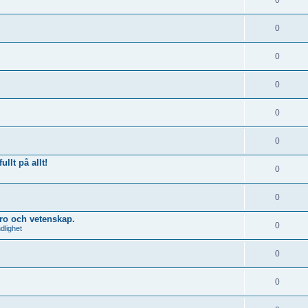
0
0
0
0
0
0
llt på allt!
0
0
tro och vetenskap.
0
dlighet
0
0