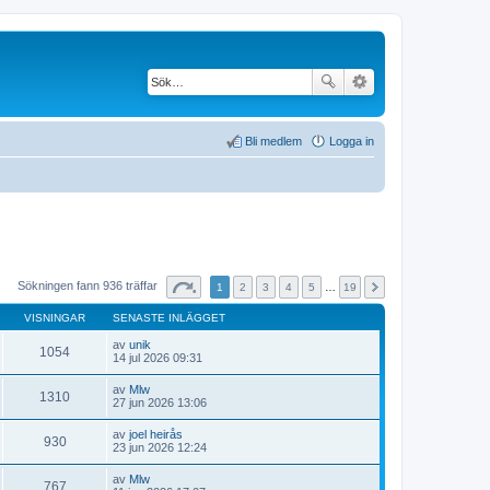
Bli medlem
Logga in
Sökningen fann 936 träffar
1
2
3
4
5
…
19
VISNINGAR
SENASTE INLÄGGET
av
unik
1054
G
14 jul 2026 09:31
å
t
av
Mlw
i
1310
G
27 jun 2026 13:06
l
å
l
t
av
joel heirås
d
i
930
G
23 jun 2026 12:24
e
l
å
t
l
t
s
av
Mlw
d
i
767
e