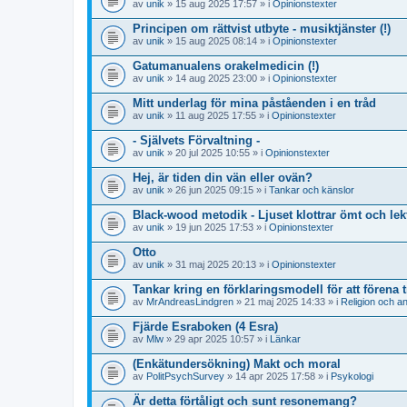
av
unik
» 15 aug 2025 17:57 » i
Opinionstexter
Principen om rättvist utbyte - musiktjänster (!)
av
unik
» 15 aug 2025 08:14 » i
Opinionstexter
Gatumanualens orakelmedicin (!)
av
unik
» 14 aug 2025 23:00 » i
Opinionstexter
Mitt underlag för mina påståenden i en tråd
av
unik
» 11 aug 2025 17:55 » i
Opinionstexter
- Självets Förvaltning -
av
unik
» 20 jul 2025 10:55 » i
Opinionstexter
Hej, är tiden din vän eller ovän?
av
unik
» 26 jun 2025 09:15 » i
Tankar och känslor
Black-wood metodik - Ljuset klottrar ömt och lekfu
av
unik
» 19 jun 2025 17:53 » i
Opinionstexter
Otto
av
unik
» 31 maj 2025 20:13 » i
Opinionstexter
Tankar kring en förklaringsmodell för att förena 
av
MrAndreasLindgren
» 21 maj 2025 14:33 » i
Religion och an
Fjärde Esraboken (4 Esra)
av
Mlw
» 29 apr 2025 10:57 » i
Länkar
(Enkätundersökning) Makt och moral
av
PolitPsychSurvey
» 14 apr 2025 17:58 » i
Psykologi
Är detta förtåligt och sunt resonemang?