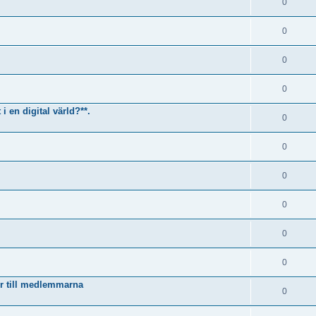
0
0
0
0
i en digital värld?**.
0
0
0
0
0
0
r till medlemmarna
0