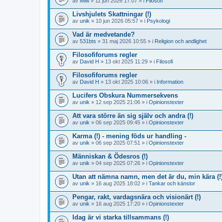
av
Mlw
» 11 jun 2026 17:07 » i
Filosofi
Livshjulets Skattningar (!)
av
unik
» 10 jun 2026 05:57 » i
Psykologi
Vad är medvetande?
av
531bts
» 31 maj 2026 10:55 » i
Religion och andlighet
Filosofiforums regler
av
David H
» 13 okt 2025 11:29 » i
Filosofi
Filosofiforums regler
av
David H
» 13 okt 2025 10:06 » i
Information
Lucifers Obskura Nummersekvens
av
unik
» 12 sep 2025 21:06 » i
Opinionstexter
Att vara större än sig själv och andra (!)
av
unik
» 06 sep 2025 09:45 » i
Opinionstexter
Karma (!) - mening föds ur handling -
av
unik
» 06 sep 2025 07:51 » i
Opinionstexter
Människan & Ödesros (!)
av
unik
» 04 sep 2025 07:26 » i
Opinionstexter
Utan att nämna namn, men det är du, min kära (!
av
unik
» 16 aug 2025 18:02 » i
Tankar och känslor
Pengar, rakt, vardagsnära och visionärt (!)
av
unik
» 16 aug 2025 17:20 » i
Opinionstexter
Idag är vi starka tillsammans (!)