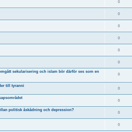
0
0
0
0
0
0
omgått sekularisering och islam bör därför ses som en
0
r till tyranni
0
skapsområdet
0
ellan politisk åskådning och depression?
0
0