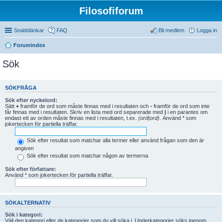
Filosofiforum
Snabblänkar
FAQ
Bli medlem
Logga in
Forumindex
Sök
SÖKFRÅGA
Sök efter nyckelord:
Sätt
+
framför de ord som måste finnas med i resultaten och
-
framför de ord som inte
får finnas med i resultaten. Skriv en lista med ord separerade med
|
i en parantes om
endast ett av orden måste finnas med i resultaten, t.ex.
(ord|ord)
. Använd * som
jokertecken för partiella träffar.
Sök efter resultat som matchar alla termer eller använd frågan som den är
angiven
Sök efter resultat som matchar någon av termerna
Sök efter författare:
Använd * som jokertecken för partiella träffar.
SÖKALTERNATIV
Sök i kategori:
Välj den kategori eller de kategorier som du vill söka i. Underkategorier söks igenom