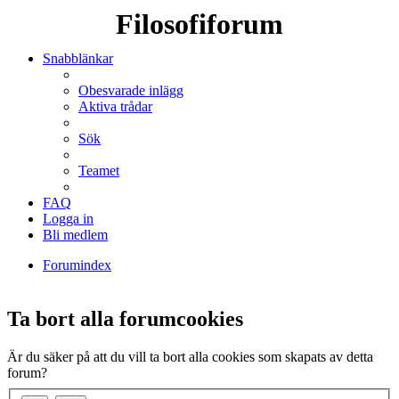
Filosofiforum
Snabblänkar
Obesvarade inlägg
Aktiva trådar
Sök
Teamet
FAQ
Logga in
Bli medlem
Forumindex
Sök
Ta bort alla forumcookies
Är du säker på att du vill ta bort alla cookies som skapats av detta
forum?