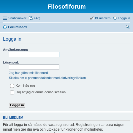
Filosofiforum
Snabblänkar
FAQ
Bli medlem
Logga in
Forumindex
ök
Logga in
Användarnamn:
Lösenord:
Jag har glömt mitt lösenord.
Skicka om e-postmeddelandet med aktiveringslänken.
Kom ihåg mig
Dölj att jag är online denna session.
BLI MEDLEM
För att logga in så måste du vara registrerad. Registreringen tar bara någon
minut men ger dig nya och utökade funktioner och möjligheter.