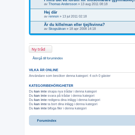
av
Thomas Andersson
» 13 aug 2011 08:18
Hej där
av
rennon
» 13 jul 2011 02:18
Är du kille/man eller tjej/kvinna?
av
Skogsälvan
» 18 apr 2008 14:18
Ny tråd
Återgå till forumindex
VILKA ÄR ONLINE
Användare som besöker denna kategori: 4 och 0 gäster
KATEGORIBEHÖRIGHETER
Du
kan inte
skapa nya trådar i denna kategori
Du
kan inte
svara på trådar i denna kategori
Du
kan inte
redigera dina inlägg i denna kategori
Du
kan inte
ta bort dina inlägg i denna kategori
Du
kan inte
bifoga filer i denna kategori
Forumindex