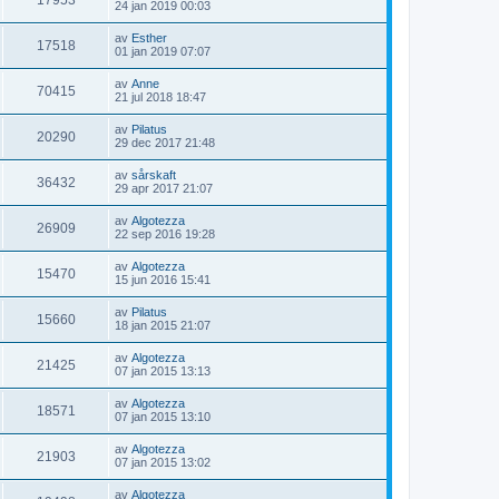
17953
e
n
G
24 jan 2019 00:03
e
t
g
l
n
l
å
t
e
e
l
a
ä
t
s
i
t
av
Esther
d
s
g
i
17518
e
n
G
01 jan 2019 07:07
e
t
g
l
n
l
å
t
e
e
l
a
ä
t
s
i
t
av
Anne
d
s
g
i
70415
e
n
G
21 jul 2018 18:47
e
t
g
l
n
l
å
t
e
e
l
a
ä
t
s
i
t
av
Pilatus
d
s
g
i
20290
e
n
G
29 dec 2017 21:48
e
t
g
l
n
l
å
t
e
e
l
a
ä
t
s
i
t
av
sårskaft
d
s
g
i
36432
e
n
G
29 apr 2017 21:07
e
t
g
l
n
l
å
t
e
e
l
a
ä
t
s
i
t
av
Algotezza
d
s
g
i
26909
e
n
G
22 sep 2016 19:28
e
t
g
l
n
l
å
t
e
e
l
a
ä
t
s
i
t
av
Algotezza
d
s
g
i
15470
e
n
G
15 jun 2016 15:41
e
t
g
l
n
l
å
t
e
e
l
a
ä
t
s
i
t
av
Pilatus
d
s
g
i
15660
e
n
G
18 jan 2015 21:07
e
t
g
l
n
l
å
t
e
e
l
a
ä
t
s
i
t
av
Algotezza
d
s
g
i
21425
e
n
G
07 jan 2015 13:13
e
t
g
l
n
l
å
t
e
e
l
a
ä
t
s
i
t
av
Algotezza
d
s
g
i
18571
e
n
G
07 jan 2015 13:10
e
t
g
l
n
l
å
t
e
e
l
a
ä
t
s
i
t
av
Algotezza
d
s
g
i
21903
e
n
G
07 jan 2015 13:02
e
t
g
l
n
l
å
t
e
e
l
a
ä
t
s
i
t
av
Algotezza
d
s