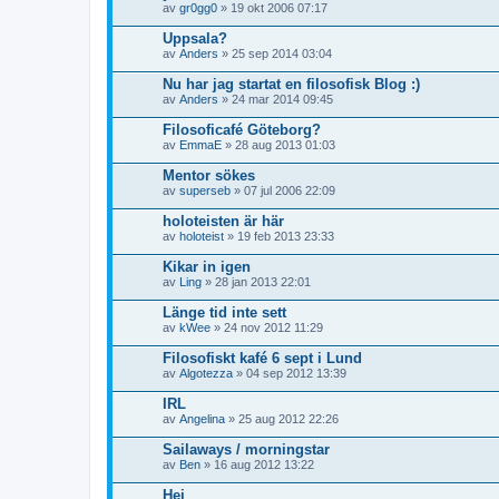
av
gr0gg0
» 19 okt 2006 07:17
Uppsala?
av
Anders
» 25 sep 2014 03:04
Nu har jag startat en filosofisk Blog :)
av
Anders
» 24 mar 2014 09:45
Filosoficafé Göteborg?
av
EmmaE
» 28 aug 2013 01:03
Mentor sökes
av
superseb
» 07 jul 2006 22:09
holoteisten är här
av
holoteist
» 19 feb 2013 23:33
Kikar in igen
av
Ling
» 28 jan 2013 22:01
Länge tid inte sett
av
kWee
» 24 nov 2012 11:29
Filosofiskt kafé 6 sept i Lund
av
Algotezza
» 04 sep 2012 13:39
IRL
av
Angelina
» 25 aug 2012 22:26
Sailaways / morningstar
av
Ben
» 16 aug 2012 13:22
Hej