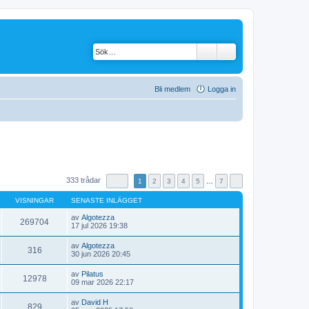
Bli medlem
Logga in
333 trådar
1
2
3
4
5
…
7
VISNINGAR
SENASTE INLÄGGET
av
Algotezza
269704
G
17 jul 2026 19:38
å
t
av
Algotezza
i
316
G
30 jun 2026 20:45
l
å
l
t
av
Pilatus
d
i
12978
G
09 mar 2026 22:17
e
l
å
t
l
t
s
av
David H
d
i
829
e