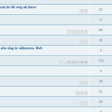
just du får mig att darra
22
1
2
0
66
1
2
3
4
5
15
1
2
v alla slag är välkomna. Mvh
5
723
1
…
45
46
47
48
49
3
16
1
2
31
1
2
3
20
1
2