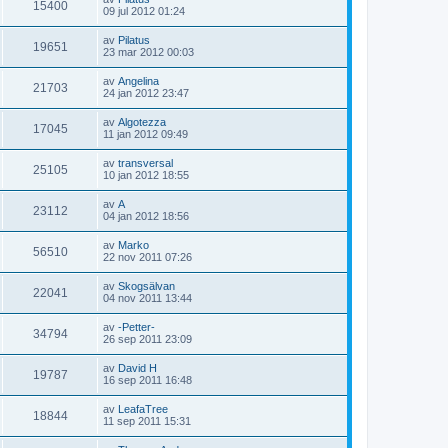
s
g
i
15400
e
n
G
09 jul 2012 01:24
e
t
g
l
n
l
å
t
e
e
l
a
ä
t
s
i
t
av
Pilatus
d
s
g
i
19651
e
n
G
23 mar 2012 00:03
e
t
g
l
n
l
å
t
e
e
l
a
ä
t
s
i
t
av
Angelina
d
s
g
i
21703
e
n
G
24 jan 2012 23:47
e
t
g
l
n
l
å
t
e
e
l
a
ä
t
s
i
t
av
Algotezza
d
s
g
i
17045
e
n
G
11 jan 2012 09:49
e
t
g
l
n
l
å
t
e
e
l
a
ä
t
s
i
t
av
transversal
d
s
g
i
25105
e
n
G
10 jan 2012 18:55
e
t
g
l
n
l
å
t
e
e
l
a
ä
t
s
i
t
av
A
d
s
g
i
23112
e
n
G
04 jan 2012 18:56
e
t
g
l
n
l
å
t
e
e
l
a
ä
t
s
i
t
av
Marko
d
s
g
i
56510
e
n
G
22 nov 2011 07:26
e
t
g
l
n
l
å
t
e
e
l
a
ä
t
s
i
t
av
Skogsälvan
d
s
g
i
22041
e
n
G
04 nov 2011 13:44
e
t
g
l
n
l
å
t
e
e
l
a
ä
t
s
i
t
av
-Petter-
d
s
g
i
34794
e
n
G
26 sep 2011 23:09
e
t
g
l
n
l
å
t
e
e
l
a
ä
t
s
i
t
av
David H
d
s
g
i
19787
e
n
G
16 sep 2011 16:48
e
t
g
l
n
l
å
t
e
e
l
a
ä
t
s
i
t
av
LeafaTree
d
s
g
i
18844
e
n
G
11 sep 2011 15:31
e
t
g
l
n
l
å
t
e
e
l
a
ä
t
s
i