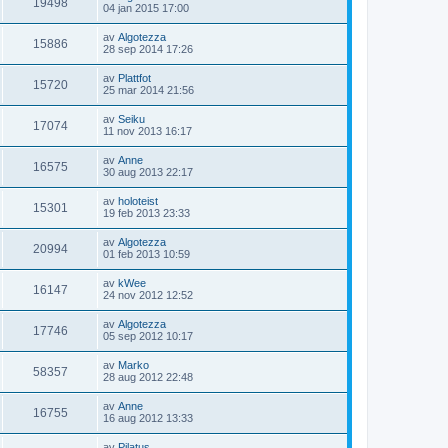
g
i
19498
e
n
G
04 jan 2015 17:00
e
t
g
l
n
l
å
t
e
e
l
a
ä
t
s
i
t
av
Algotezza
d
s
g
i
15886
e
n
G
28 sep 2014 17:26
e
t
g
l
n
l
å
t
e
e
l
a
ä
t
s
i
t
av
Plattfot
d
s
g
i
15720
e
n
G
25 mar 2014 21:56
e
t
g
l
n
l
å
t
e
e
l
a
ä
t
s
i
t
av
Seiku
d
s
g
i
17074
e
n
G
11 nov 2013 16:17
e
t
g
l
n
l
å
t
e
e
l
a
ä
t
s
i
t
av
Anne
d
s
g
i
16575
e
n
G
30 aug 2013 22:17
e
t
g
l
n
l
å
t
e
e
l
a
ä
t
s
i
t
av
holoteist
d
s
g
i
15301
e
n
G
19 feb 2013 23:33
e
t
g
l
n
l
å
t
e
e
l
a
ä
t
s
i
t
av
Algotezza
d
s
g
i
20994
e
n
G
01 feb 2013 10:59
e
t
g
l
n
l
å
t
e
e
l
a
ä
t
s
i
t
av
kWee
d
s
g
i
16147
e
n
G
24 nov 2012 12:52
e
t
g
l
n
l
å
t
e
e
l
a
ä
t
s
i
t
av
Algotezza
d
s
g
i
17746
e
n
G
05 sep 2012 10:17
e
t
g
l
n
l
å
t
e
e
l
a
ä
t
s
i
t
av
Marko
d
s
g
i
58357
e
n
G
28 aug 2012 22:48
e
t
g
l
n
l
å
t
e
e
l
a
ä
t
s
i
t
av
Anne
d
s
g
i
16755
e
n
G
16 aug 2012 13:33
e
t
g
l
n
l
å
t
e
e
l
a
ä
t
s
i
t
av
Pilatus
d