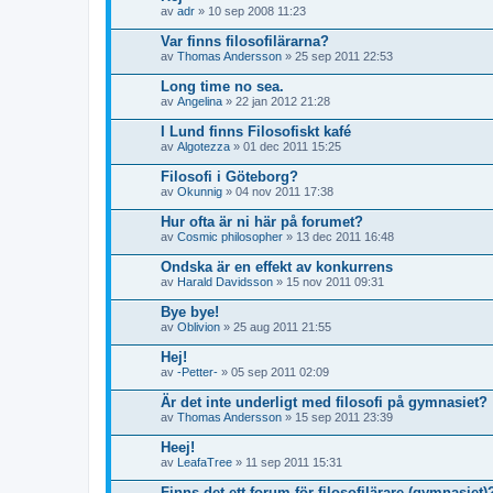
av
adr
» 10 sep 2008 11:23
Var finns filosofilärarna?
av
Thomas Andersson
» 25 sep 2011 22:53
Long time no sea.
av
Angelina
» 22 jan 2012 21:28
I Lund finns Filosofiskt kafé
av
Algotezza
» 01 dec 2011 15:25
Filosofi i Göteborg?
av
Okunnig
» 04 nov 2011 17:38
Hur ofta är ni här på forumet?
av
Cosmic philosopher
» 13 dec 2011 16:48
Ondska är en effekt av konkurrens
av
Harald Davidsson
» 15 nov 2011 09:31
Bye bye!
av
Oblivion
» 25 aug 2011 21:55
Hej!
av
-Petter-
» 05 sep 2011 02:09
Är det inte underligt med filosofi på gymnasiet?
av
Thomas Andersson
» 15 sep 2011 23:39
Heej!
av
LeafaTree
» 11 sep 2011 15:31
Finns det ett forum för filosofilärare (gymnasiet)