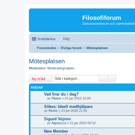
Filosofiforum
Diskussionsforum och sammanlänkande
Snabblänkar
FAQ
Forumindex
Övriga forum
Mötesplatsen
Mötesplatsen
Moderator:
Moderatorgruppen
Ny tråd
TRÅDAR
Vad firar du i dag?
av
Pilatus
» 01 jan 2015 10:04
B
i
Sökes: Ideell medhjälpare
l
av
Rickis
» 23 jun 2026 21:50
a
g
Sigurd Vojnov
o
r
av
Algotezza
» 21 jan 2020 00:10
B
i
New Member
l