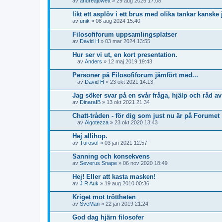
av
andreajowett
» 29 aug 2025 17:08
a
g
likt ett asplöv i ett brus med olika tankar kanske 
o
av
r
unik
» 08 aug 2024 15:40
Filosofiforum uppsamlingsplatser
av
David H
» 03 mar 2024 13:55
Hur ser vi ut, en kort presentation.
av
Anders
» 12 maj 2019 19:43
B
i
Personer på Filosofiforum jämfört med...
l
av
David H
» 23 okt 2021 14:13
a
B
g
i
Jag söker svar på en svår fråga, hjälp och råd a
o
l
av
r
DinaraIB
» 13 okt 2021 21:34
a
g
Chatt-tråden - för dig som just nu är på Forumet
o
r
av
Algotezza
» 23 okt 2020 13:43
B
i
Hej allihop.
l
av
Turosof
» 03 jan 2021 12:57
a
g
Sanning och konsekvens
o
av
r
Severus Snape
» 06 nov 2020 18:49
Hej! Eller att kasta masken!
av
J R Auk
» 19 aug 2010 00:36
Kriget mot tröttheten
av
SveMan
» 22 jan 2019 21:24
God dag hjärn filosofer