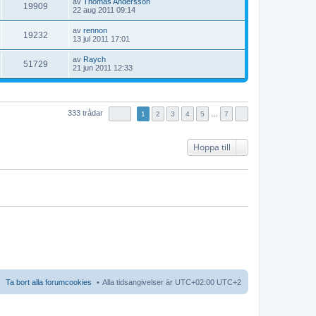
t
av
Thomas Andersson
d
s
g
i
19909
e
n
G
22 aug 2011 09:14
e
t
g
l
n
l
å
t
e
e
l
a
ä
t
s
i
t
av
rennon
d
s
g
i
19232
e
n
G
13 jul 2011 17:01
e
t
g
l
n
l
å
t
e
e
l
a
ä
t
s
i
t
av
Raych
d
s
g
i
51729
e
n
G
21 jun 2011 12:33
e
t
g
l
n
l
å
t
e
e
l
a
ä
t
s
i
t
d
s
g
i
e
n
e
t
g
l
n
l
t
e
e
l
a
ä
333 trådar
s
1
2
3
4
5
…
7
i
t
d
s
g
e
n
e
t
g
n
l
t
e
e
a
ä
s
i
Hoppa till
t
s
g
e
n
t
g
n
l
e
e
a
ä
i
t
s
g
n
t
g
l
e
e
ä
i
t
g
n
g
l
e
ä
t
g
g
e
t
Ta bort alla forumcookies
Alla tidsangivelser är UTC+02:00 UTC+2