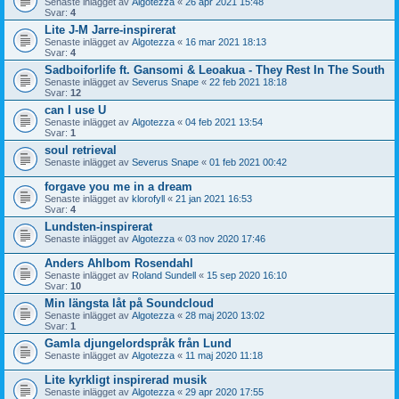
Senaste inlägget av
Algotezza
«
26 apr 2021 15:48
Svar:
4
Lite J-M Jarre-inspirerat
Senaste inlägget av
Algotezza
«
16 mar 2021 18:13
Svar:
4
Sadboiforlife ft. Gansomi & Leoakua - They Rest In The South
Senaste inlägget av
Severus Snape
«
22 feb 2021 18:18
Svar:
12
can I use U
Senaste inlägget av
Algotezza
«
04 feb 2021 13:54
Svar:
1
soul retrieval
Senaste inlägget av
Severus Snape
«
01 feb 2021 00:42
forgave you me in a dream
Senaste inlägget av
klorofyll
«
21 jan 2021 16:53
Svar:
4
Lundsten-inspirerat
Senaste inlägget av
Algotezza
«
03 nov 2020 17:46
Anders Ahlbom Rosendahl
Senaste inlägget av
Roland Sundell
«
15 sep 2020 16:10
Svar:
10
Min längsta låt på Soundcloud
Senaste inlägget av
Algotezza
«
28 maj 2020 13:02
Svar:
1
Gamla djungelordspråk från Lund
Senaste inlägget av
Algotezza
«
11 maj 2020 11:18
Lite kyrkligt inspirerad musik
Senaste inlägget av
Algotezza
«
29 apr 2020 17:55