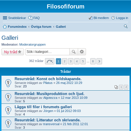
Filosofiforum
Snabblänkar
FAQ
Bli medlem
Logga in
Forumindex
Övriga forum
Galleri
ök
Galleri
Moderator:
Moderatorgruppen
Ny tråd
362 trådar
1
2
3
4
5
…
8
Trådar
Resurstråd: Konst och bildskapande.
Senaste inlägget av
Pilatus
«
26 maj 2022 10:29
Svar:
23
1
2
Resurstråd: Musikproduktion och ljud.
Senaste inlägget av
Algotezza
«
12 mar 2013 10:09
Svar:
5
Lägga till filer i forumets galleri
Senaste inlägget av
Jörgen
«
01 jul 2012 09:03
Svar:
4
Resurstråd: Litteratur och skrivande.
Senaste inlägget av
transversal
«
21 feb 2011 12:01
Svar:
3