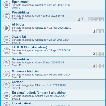
Egen musik
Senaste inlägget av
Algotezza
«
29 jun 2026 10:53
Svar:
6
Poesi/dikter
Senaste inlägget av
xion
«
20 mar 2026 16:45
Svar:
283
1
…
16
17
18
19
AI-bilder
Senaste inlägget av
Algotezza
«
15 mar 2026 21:41
Svar:
19
1
2
Jazzig låt
Senaste inlägget av
Algotezza
«
23 jan 2026 13:24
Svar:
3
TAUTOLOGI (skapelsen)
Senaste inlägget av
Algotezza
«
27 apr 2025 06:31
Svar:
26
1
2
Haiku-dikter
Senaste inlägget av
xion
«
17 nov 2024 08:26
Svar:
21
1
2
Minnenas trädgård
Senaste inlägget av
Algotezza
«
02 sep 2024 10:04
Svar:
12
Cartoon
Senaste inlägget av
Pilatus
«
18 okt 2023 16:08
Svar:
4
En saga/ljudbok för barn i alla åldrar
Senaste inlägget av
Anders
«
28 okt 2022 20:37
Svar:
1
Lite akustiskt