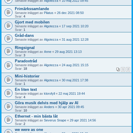
Senaste inlägget av
Algotezza
«
10 maj 2022 09:45
Frimärkssamlande
Senaste inlägget av
Pilatus
«
26 dec 2021 08:50
Svar:
4
Gjort med mobilen
Senaste inlägget av
Algotezza
«
17 sep 2021 10:20
Svar:
1
Gråd-dans
Senaste inlägget av
Algotezza
«
31 aug 2021 12:28
Ringsignal
Senaste inlägget av
Anne
«
29 aug 2021 13:13
Svar:
3
Paradoxtråd
Senaste inlägget av
Algotezza
«
24 aug 2021 15:15
Svar:
18
1
2
Mini-historier
Senaste inlägget av
Algotezza
«
30 maj 2021 17:38
Svar:
1
En liten text
Senaste inlägget av
klorofyll
«
22 maj 2021 19:44
Svar:
4
Göra musik delvis med hjälp av AI
Senaste inlägget av
Anders
«
30 apr 2021 09:45
Svar:
10
Ethernet - min bästa låt
Senaste inlägget av
Severus Snape
«
29 apr 2021 14:56
Svar:
2
we were as one