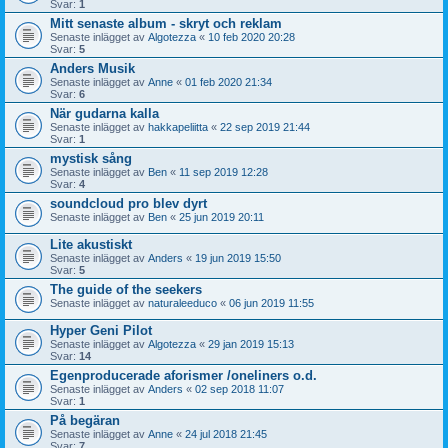
Svar:
1
Mitt senaste album - skryt och reklam
Senaste inlägget av
Algotezza
«
10 feb 2020 20:28
Svar:
5
Anders Musik
Senaste inlägget av
Anne
«
01 feb 2020 21:34
Svar:
6
När gudarna kalla
Senaste inlägget av
hakkapeliitta
«
22 sep 2019 21:44
Svar:
1
mystisk sång
Senaste inlägget av
Ben
«
11 sep 2019 12:28
Svar:
4
soundcloud pro blev dyrt
Senaste inlägget av
Ben
«
25 jun 2019 20:11
Lite akustiskt
Senaste inlägget av
Anders
«
19 jun 2019 15:50
Svar:
5
The guide of the seekers
Senaste inlägget av
naturaleeduco
«
06 jun 2019 11:55
Hyper Geni Pilot
Senaste inlägget av
Algotezza
«
29 jan 2019 15:13
Svar:
14
Egenproducerade aforismer /oneliners o.d.
Senaste inlägget av
Anders
«
02 sep 2018 11:07
Svar:
1
På begäran
Senaste inlägget av
Anne
«
24 jul 2018 21:45
Svar:
7