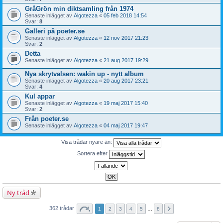
GråGrön min diktsamling från 1974
Senaste inlägget av
Algotezza
«
05 feb 2018 14:54
Svar:
8
Galleri på poeter.se
Senaste inlägget av
Algotezza
«
12 nov 2017 21:23
Svar:
2
Detta
Senaste inlägget av
Algotezza
«
21 aug 2017 19:29
Nya skrytvalsen: wakin up - nytt album
Senaste inlägget av
Algotezza
«
20 aug 2017 23:21
Svar:
4
Kul appar
Senaste inlägget av
Algotezza
«
19 maj 2017 15:40
Svar:
2
Från poeter.se
Senaste inlägget av
Algotezza
«
04 maj 2017 19:47
Visa trådar nyare än:
Sortera efter
Ny tråd
362 trådar
1
2
3
4
5
…
8