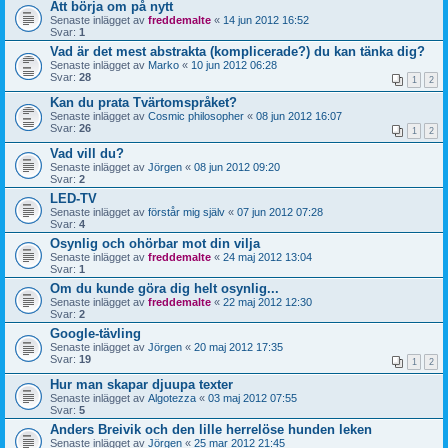
Att börja om på nytt
Senaste inlägget av
freddemalte
«
14 jun 2012 16:52
Svar:
1
Vad är det mest abstrakta (komplicerade?) du kan tänka dig?
Senaste inlägget av
Marko
«
10 jun 2012 06:28
Svar:
28
1
2
Kan du prata Tvärtomspråket?
Senaste inlägget av
Cosmic philosopher
«
08 jun 2012 16:07
Svar:
26
1
2
Vad vill du?
Senaste inlägget av
Jörgen
«
08 jun 2012 09:20
Svar:
2
LED-TV
Senaste inlägget av
förstår mig själv
«
07 jun 2012 07:28
Svar:
4
Osynlig och ohörbar mot din vilja
Senaste inlägget av
freddemalte
«
24 maj 2012 13:04
Svar:
1
Om du kunde göra dig helt osynlig...
Senaste inlägget av
freddemalte
«
22 maj 2012 12:30
Svar:
2
Google-tävling
Senaste inlägget av
Jörgen
«
20 maj 2012 17:35
Svar:
19
1
2
Hur man skapar djuupa texter
Senaste inlägget av
Algotezza
«
03 maj 2012 07:55
Svar:
5
Anders Breivik och den lille herrelöse hunden leken
Senaste inlägget av
Jörgen
«
25 mar 2012 21:45