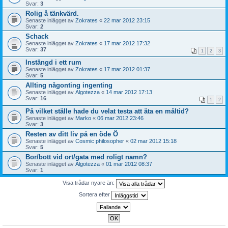
Svar:
3
Rolig å tänkvärd.
Senaste inlägget av
Zokrates
«
22 mar 2012 23:15
Svar:
2
Schack
Senaste inlägget av
Zokrates
«
17 mar 2012 17:32
Svar:
37
1
2
3
Instängd i ett rum
Senaste inlägget av
Zokrates
«
17 mar 2012 01:37
Svar:
5
Allting någonting ingenting
Senaste inlägget av
Algotezza
«
14 mar 2012 17:13
Svar:
16
1
2
På vilket ställe hade du velat testa att äta en måltid?
Senaste inlägget av
Marko
«
06 mar 2012 23:46
Svar:
3
Resten av ditt liv på en öde Ö
Senaste inlägget av
Cosmic philosopher
«
02 mar 2012 15:18
Svar:
5
Bor/bott vid ort/gata med roligt namn?
Senaste inlägget av
Algotezza
«
01 mar 2012 08:37
Svar:
1
Visa trådar nyare än:
Sortera efter