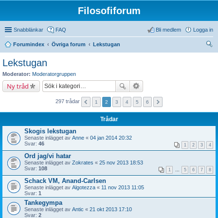
Filosofiforum
Snabblänkar
FAQ
Bli medlem
Logga in
Forumindex
Övriga forum
Lekstugan
ök
Lekstugan
Moderator:
Moderatorgruppen
Ny tråd
297 trådar
1
2
3
4
5
6
Trådar
Skogis lekstugan
Senaste inlägget av
Anne
«
04 jan 2014 20:32
Svar:
46
1
2
3
4
Ord jag/vi hatar
Senaste inlägget av
Zokrates
«
25 nov 2013 18:53
Svar:
108
1
…
5
6
7
8
Schack VM, Anand-Carlsen
Senaste inlägget av
Algotezza
«
11 nov 2013 11:05
Svar:
1
Tankegympa
Senaste inlägget av
Antic
«
21 okt 2013 17:10
Svar:
2