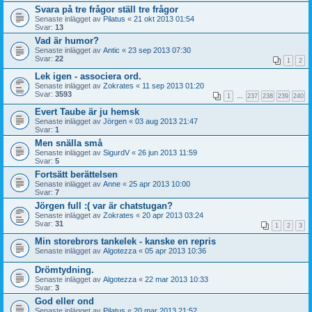
Svara på tre frågor ställ tre frågor
Senaste inlägget av
Pilatus
«
21 okt 2013 01:54
Svar:
13
Vad är humor?
Senaste inlägget av
Antic
«
23 sep 2013 07:30
Svar:
22
1
2
Lek igen - associera ord.
Senaste inlägget av
Zokrates
«
11 sep 2013 01:20
Svar:
3593
1
…
237
238
239
240
Evert Taube är ju hemsk
Senaste inlägget av
Jörgen
«
03 aug 2013 21:47
Svar:
1
Men snälla små
Senaste inlägget av
SigurdV
«
26 jun 2013 11:59
Svar:
5
Fortsätt berättelsen
Senaste inlägget av
Anne
«
25 apr 2013 10:00
Svar:
7
Jörgen full :( var är chatstugan?
Senaste inlägget av
Zokrates
«
20 apr 2013 03:24
Svar:
31
1
2
3
Min storebrors tankelek - kanske en repris
Senaste inlägget av
Algotezza
«
05 apr 2013 10:36
Drömtydning.
Senaste inlägget av
Algotezza
«
22 mar 2013 10:33
Svar:
3
God eller ond
Senaste inlägget av
Pilatus
«
20 mar 2013 21:52