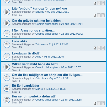
Svar:
20
1
2
Lite "onödig" kuriosa för den nyfikne
Senaste inlägget av
SigurdV
«
09 sep 2012 14:31
Svar:
21
1
2
Om du grävde rakt ner hela tiden...
Senaste inlägget av
Cosmic philosopher
«
21 aug 2012 18:14
I Neil Armstrongs situation...
Senaste inlägget av
Cosmic philosopher
«
15 aug 2012 09:42
Svar:
3
Look alike
Senaste inlägget av
Zokrates
«
31 jul 2012 12:08
Svar:
19
1
2
Lekstugan är död?
Senaste inlägget av
Anne
«
05 jul 2012 18:45
Svar:
9
Vilken världsbild hade du haft?
Senaste inlägget av
Cosmic philosopher
«
05 jul 2012 16:57
Svar:
4
Om du fick möjlighet att börja om ditt liv igen...
Senaste inlägget av
Zokrates
«
25 jun 2012 17:00
Svar:
1
Ett får i vargkläder
Senaste inlägget av
Marko
«
23 jun 2012 15:36
Svar:
1
Hur ser din perfekta dröm ut?
Senaste inlägget av
Cosmic philosopher
«
22 jun 2012 15:38
Svar:
24
1
2