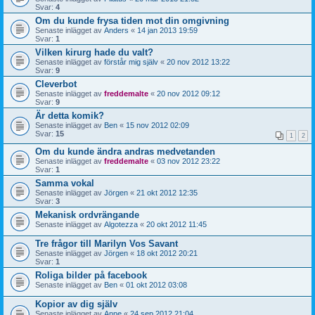
Svar:
4
Om du kunde frysa tiden mot din omgivning
Senaste inlägget av
Anders
«
14 jan 2013 19:59
Svar:
1
Vilken kirurg hade du valt?
Senaste inlägget av
förstår mig själv
«
20 nov 2012 13:22
Svar:
9
Cleverbot
Senaste inlägget av
freddemalte
«
20 nov 2012 09:12
Svar:
9
Är detta komik?
Senaste inlägget av
Ben
«
15 nov 2012 02:09
Svar:
15
1
2
Om du kunde ändra andras medvetanden
Senaste inlägget av
freddemalte
«
03 nov 2012 23:22
Svar:
1
Samma vokal
Senaste inlägget av
Jörgen
«
21 okt 2012 12:35
Svar:
3
Mekanisk ordvrängande
Senaste inlägget av
Algotezza
«
20 okt 2012 11:45
Tre frågor till Marilyn Vos Savant
Senaste inlägget av
Jörgen
«
18 okt 2012 20:21
Svar:
1
Roliga bilder på facebook
Senaste inlägget av
Ben
«
01 okt 2012 03:08
Kopior av dig själv
Senaste inlägget av
Anne
«
24 sep 2012 21:04