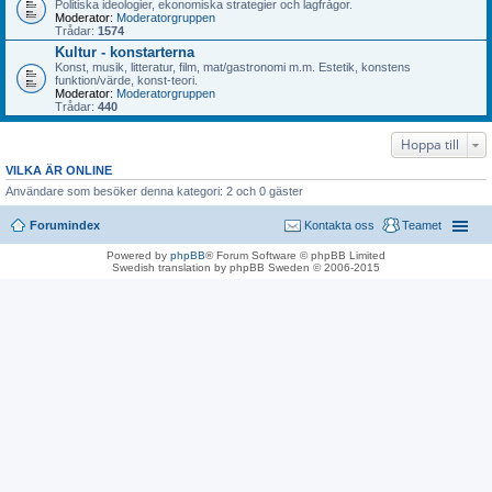
Politiska ideologier, ekonomiska strategier och lagfrågor.
Moderator:
Moderatorgruppen
Trådar:
1574
Kultur - konstarterna
Konst, musik, litteratur, film, mat/gastronomi m.m. Estetik, konstens
funktion/värde, konst-teori.
Moderator:
Moderatorgruppen
Trådar:
440
Hoppa till
VILKA ÄR ONLINE
Användare som besöker denna kategori: 2 och 0 gäster
Forumindex
Kontakta oss
Teamet
Powered by
phpBB
® Forum Software © phpBB Limited
Swedish translation by phpBB Sweden © 2006-2015