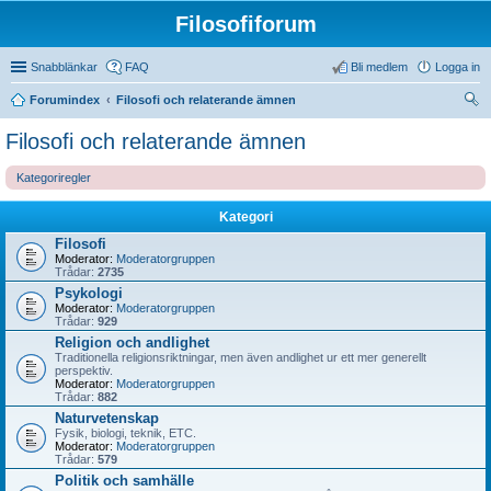
Filosofiforum
Snabblänkar
FAQ
Bli medlem
Logga in
Forumindex
Filosofi och relaterande ämnen
ök
Filosofi och relaterande ämnen
Kategoriregler
Kategori
Filosofi
Moderator:
Moderatorgruppen
Trådar:
2735
Psykologi
Moderator:
Moderatorgruppen
Trådar:
929
Religion och andlighet
Traditionella religionsriktningar, men även andlighet ur ett mer generellt
perspektiv.
Moderator:
Moderatorgruppen
Trådar:
882
Naturvetenskap
Fysik, biologi, teknik, ETC.
Moderator:
Moderatorgruppen
Trådar:
579
Politik och samhälle