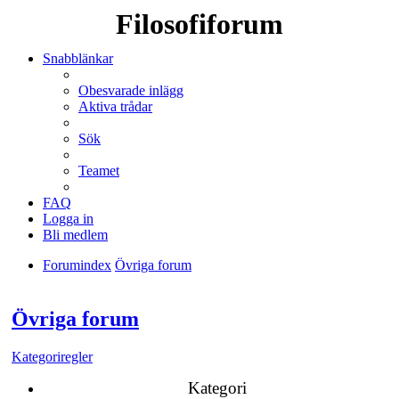
Filosofiforum
Snabblänkar
Obesvarade inlägg
Aktiva trådar
Sök
Teamet
FAQ
Logga in
Bli medlem
Forumindex
Övriga forum
Sök
Övriga forum
Kategoriregler
Kategori