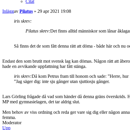
Citat
Inlägg
av
Pilatus
»
29 apr 2021 19:08
iris skrev:
Pilatus skrev:
Det finns alltid människor som lånar åklaga
Så finns det de som fått denna rätt att döma - både här och nu 
Endast den som brutit mot svensk lag kan dömas. Någon rätt att åberopa
hade en avvikande uppfattning har fått stänga.
iris skrev:
Då kom Petrus fram till honom och sade: ”Herre, hur 
”Jag säger dig: inte sju gånger utan sjuttiosju gånger.
Lars Görling frågade då vad som händer då denna gräns överskrids. H
MP med gymnasielagen, det tar aldrig slut.
Men behov av viss ordning och reda ger vare sig dig eller någon annan r
femma.
Moderator
Upp