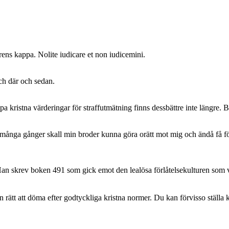
rens kappa. Nolite iudicare et non iudicemini.
och där och sedan.
 kristna värderingar för straffutmätning finns dessbättre inte längre. 
många gånger skall min broder kunna göra orätt mot mig och ändå få fö
an skrev boken 491 som gick emot den lealösa förlåtelsekulturen som 
ätt att döma efter godtyckliga kristna normer. Du kan förvisso ställa kr