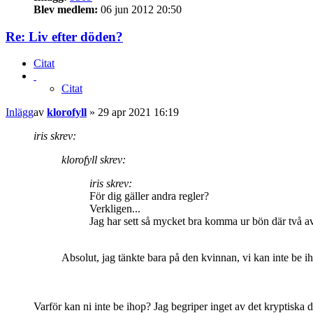
Blev medlem:
06 jun 2012 20:50
Re: Liv efter döden?
Citat
Citat
Inlägg
av
klorofyll
»
29 apr 2021 16:19
iris skrev:
klorofyll skrev:
iris skrev:
För dig gäller andra regler?
Verkligen...
Jag har sett så mycket bra komma ur bön där två a
Absolut, jag tänkte bara på den kvinnan, vi kan inte be iho
Varför kan ni inte be ihop? Jag begriper inget av det kryptiska du 