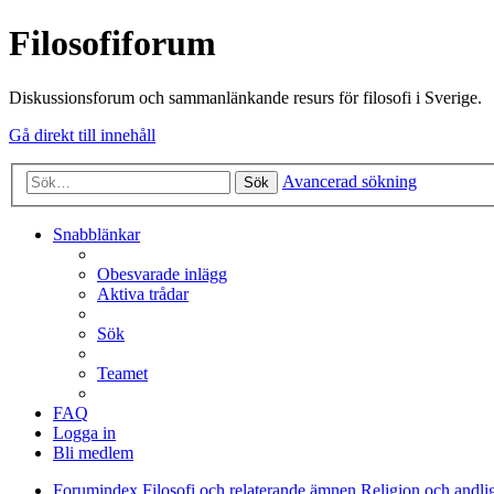
Filosofiforum
Diskussionsforum och sammanlänkande resurs för filosofi i Sverige.
Gå direkt till innehåll
Avancerad sökning
Sök
Snabblänkar
Obesvarade inlägg
Aktiva trådar
Sök
Teamet
FAQ
Logga in
Bli medlem
Forumindex
Filosofi och relaterande ämnen
Religion och andli