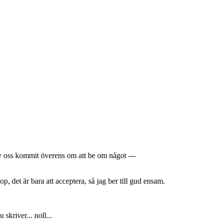
v oss kommit överens om att be om något ---
p, det är bara att acceptera, så jag ber till gud ensam.
skriver... noll...