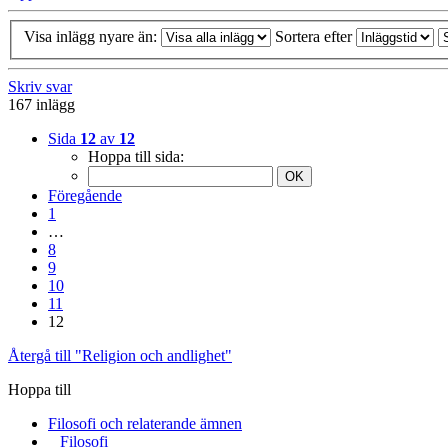
Visa inlägg nyare än:
Sortera efter
Skriv svar
167 inlägg
Sida
12
av
12
Hoppa till sida:
Föregående
1
…
8
9
10
11
12
Återgå till "Religion och andlighet"
Hoppa till
Filosofi och relaterande ämnen
Filosofi