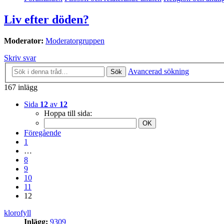
Liv efter döden?
Moderator:
Moderatorgruppen
Skriv svar
Avancerad sökning
Sök
167 inlägg
Sida
12
av
12
Hoppa till sida:
Föregående
1
…
8
9
10
11
12
klorofyll
Inlägg:
9309