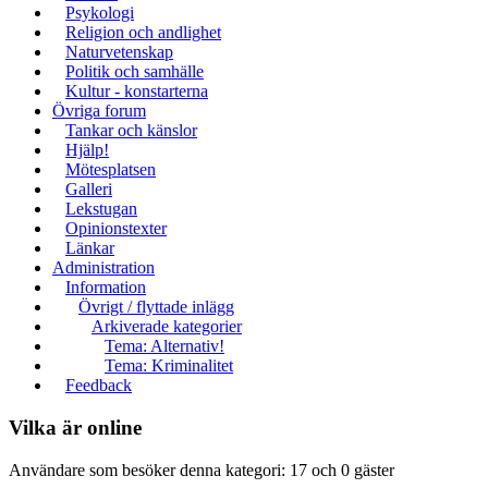
Psykologi
Religion och andlighet
Naturvetenskap
Politik och samhälle
Kultur - konstarterna
Övriga forum
Tankar och känslor
Hjälp!
Mötesplatsen
Galleri
Lekstugan
Opinionstexter
Länkar
Administration
Information
Övrigt / flyttade inlägg
Arkiverade kategorier
Tema: Alternativ!
Tema: Kriminalitet
Feedback
Vilka är online
Användare som besöker denna kategori: 17 och 0 gäster