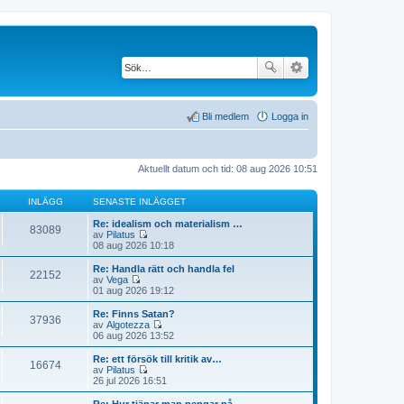
Bli medlem
Logga in
Aktuellt datum och tid: 08 aug 2026 10:51
INLÄGG
SENASTE INLÄGGET
Re: idealism och materialism …
83089
av
Pilatus
G
08 aug 2026 10:18
å
t
Re: Handla rätt och handla fel
22152
i
av
Vega
l
G
01 aug 2026 19:12
l
å
d
t
Re: Finns Satan?
37936
e
i
av
Algotezza
t
l
G
06 aug 2026 13:52
s
l
å
e
d
t
Re: ett försök till kritik av…
n
16674
e
i
av
Pilatus
a
t
l
G
26 jul 2026 16:51
s
s
l
å
t
e
d
t