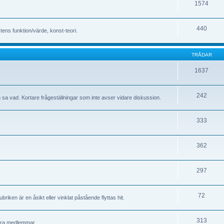
1574
440
stens funktion/värde, konst-teori.
TRÅDAR
1637
242
om sa vad. Kortare frågeställningar som inte avser vidare diskussion.
333
362
297
72
riken är en åsikt eller vinklat påstående flyttas hit.
313
andra medlemmar.