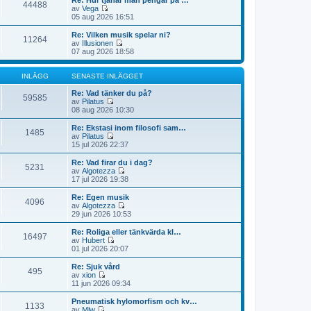
Re: Hur tjänar man pengar på …
e
n
44488
e
i
av
Vega
i
a
t
l
G
05 aug 2026 16:51
n
s
s
l
å
l
t
e
d
t
Re: Vilken musik spelar ni?
ä
e
n
11264
e
i
av
Illusionen
g
i
a
t
l
G
07 aug 2026 18:58
g
n
s
s
l
å
e
l
t
e
d
t
t
ä
e
n
e
i
INLÄGG
SENASTE INLÄGGET
g
i
a
t
l
g
n
s
s
l
Re: Vad tänker du på?
e
l
59585
t
e
d
av
Pilatus
t
ä
e
n
G
e
08 aug 2026 10:30
g
i
a
å
t
g
n
s
t
s
Re: Ekstasi inom filosofi sam…
e
l
1485
t
i
e
av
Pilatus
t
ä
e
l
n
G
15 jul 2026 22:37
g
i
l
a
å
g
n
d
s
t
Re: Vad firar du i dag?
e
l
5231
e
t
i
av
Algotezza
t
ä
t
e
l
G
17 jul 2026 19:38
g
s
i
l
å
g
e
n
d
t
Re: Egen musik
e
n
l
4096
e
i
av
Algotezza
t
a
ä
t
l
G
29 jun 2026 10:53
s
g
s
l
å
t
g
e
d
t
Re: Roliga eller tänkvärda kl…
e
e
n
16497
e
i
av
Hubert
i
t
a
t
l
G
01 jul 2026 20:07
n
s
s
l
å
l
t
e
d
t
Re: Sjuk vård
ä
e
n
495
e
i
av
xion
g
i
a
t
l
G
11 jun 2026 09:34
g
n
s
s
l
å
e
l
t
e
d
t
t
Pneumatisk hylomorfism och kv…
ä
e
n
1133
e
i
av
Mlw
g