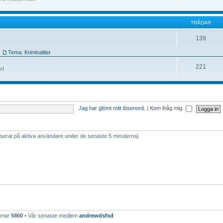
TRÅDAR
139
,
Tema: Kriminalitet
221
r!
Jag har glömt mitt lösenord.
|
Kom ihåg mig
baserat på aktiva användare under de senaste 5 minuterna)
emmar
5860
• Vår senaste medlem
andrewdsfsd