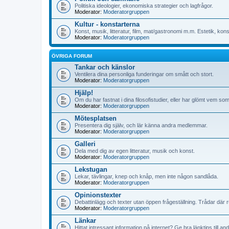
Politiska ideologier, ekonomiska strategier och lagfrågor.
Moderator:
Moderatorgruppen
Kultur - konstarterna
Konst, musik, litteratur, film, mat/gastronomi m.m. Estetik, kon
Moderator:
Moderatorgruppen
ÖVRIGA FORUM
Tankar och känslor
Ventilera dina personliga funderingar om smått och stort.
Moderator:
Moderatorgruppen
Hjälp!
Om du har fastnat i dina filosofistudier, eller har glömt vem s
Moderator:
Moderatorgruppen
Mötesplatsen
Presentera dig själv, och lär känna andra medlemmar.
Moderator:
Moderatorgruppen
Galleri
Dela med dig av egen litteratur, musik och konst.
Moderator:
Moderatorgruppen
Lekstugan
Lekar, tävlingar, knep och knåp, men inte någon sandlåda.
Moderator:
Moderatorgruppen
Opinionstexter
Debattinlägg och texter utan öppen frågeställning. Trådar där rub
Moderator:
Moderatorgruppen
Länkar
Hittat intressant information på internet? Ge bra länktips till 