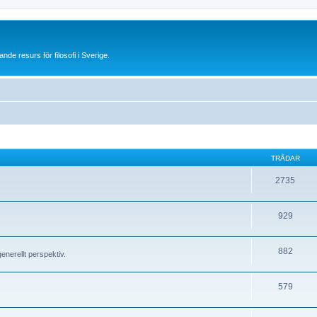
 resurs för filosofi i Sverige.
TRÅDAR
2735
929
882
generellt perspektiv.
579