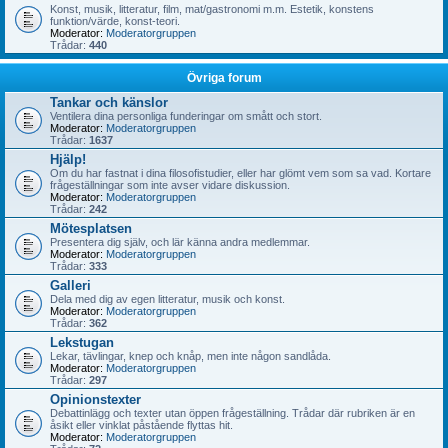
Konst, musik, litteratur, film, mat/gastronomi m.m. Estetik, konstens
funktion/värde, konst-teori.
Moderator:
Moderatorgruppen
Trådar:
440
Övriga forum
Tankar och känslor
Ventilera dina personliga funderingar om smått och stort.
Moderator:
Moderatorgruppen
Trådar:
1637
Hjälp!
Om du har fastnat i dina filosofistudier, eller har glömt vem som sa vad. Kortare
frågeställningar som inte avser vidare diskussion.
Moderator:
Moderatorgruppen
Trådar:
242
Mötesplatsen
Presentera dig själv, och lär känna andra medlemmar.
Moderator:
Moderatorgruppen
Trådar:
333
Galleri
Dela med dig av egen litteratur, musik och konst.
Moderator:
Moderatorgruppen
Trådar:
362
Lekstugan
Lekar, tävlingar, knep och knåp, men inte någon sandlåda.
Moderator:
Moderatorgruppen
Trådar:
297
Opinionstexter
Debattinlägg och texter utan öppen frågeställning. Trådar där rubriken är en
åsikt eller vinklat påstående flyttas hit.
Moderator:
Moderatorgruppen