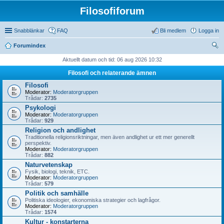
Filosofiforum
Snabblänkar
FAQ
Bli medlem
Logga in
Forumindex
ök
Aktuellt datum och tid: 06 aug 2026 10:32
Filosofi och relaterande ämnen
Filosofi
Moderator:
Moderatorgruppen
Trådar:
2735
Psykologi
Moderator:
Moderatorgruppen
Trådar:
929
Religion och andlighet
Traditionella religionsriktningar, men även andlighet ur ett mer generellt
perspektiv.
Moderator:
Moderatorgruppen
Trådar:
882
Naturvetenskap
Fysik, biologi, teknik, ETC.
Moderator:
Moderatorgruppen
Trådar:
579
Politik och samhälle
Politiska ideologier, ekonomiska strategier och lagfrågor.
Moderator:
Moderatorgruppen
Trådar:
1574
Kultur - konstarterna