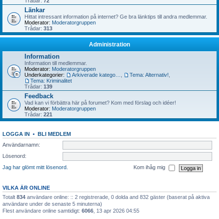
Trådar:
72
Länkar
Hittat intressant information på internet? Ge bra länktips till andra medlemmar.
Moderator:
Moderatorgruppen
Trådar:
313
Administration
Information
Information till medlemmar.
Moderator:
Moderatorgruppen
Underkategorier:
Arkiverade kategorier
,
Tema: Alternativ!
,
Tema: Kriminalitet
Trådar:
139
Feedback
Vad kan vi förbättra här på forumet? Kom med förslag och idéer!
Moderator:
Moderatorgruppen
Trådar:
221
LOGGA IN
•
BLI MEDLEM
Användarnamn:
Lösenord:
Jag har glömt mitt lösenord.
Kom ihåg mig
VILKA ÄR ONLINE
Totalt
834
användare online: :: 2 registrerade, 0 dolda and 832 gäster (baserat på aktiva
användare under de senaste 5 minuterna)
Flest användare online samtidigt:
6066
, 13 apr 2026 04:55