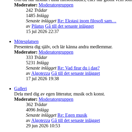
Moderator:
Moderatorgruppen
242
Trådar
1485
Inlägg
Senaste inlägget
Re: Ekstasi inom filosofi sam…
av
Pilatus
Gå till det senaste inlägget
15 jul 2026 22:37
Mötesplatsen
Presentera dig själv, och lär känna andra medlemmar.
Moderator:
Moderatorgruppen
333
Trådar
5231
Inlägg
Senaste inlägget
Re: Vad firar du i dag?
av
Algotezza
Gå till det senaste inlägget
17 jul 2026 19:38
Galleri
Dela med dig av egen litteratur, musik och konst.
Moderator:
Moderatorgruppen
362
Trådar
4096
Inlägg
Senaste inlägget
Re: Egen musik
av
Algotezza
Gå till det senaste inlägget
29 jun 2026 10:53