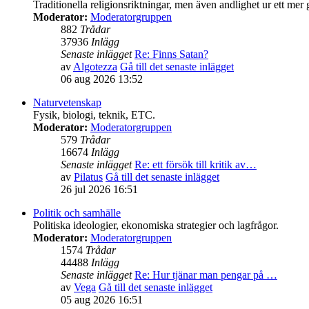
Traditionella religionsriktningar, men även andlighet ur ett mer 
Moderator:
Moderatorgruppen
882
Trådar
37936
Inlägg
Senaste inlägget
Re: Finns Satan?
av
Algotezza
Gå till det senaste inlägget
06 aug 2026 13:52
Naturvetenskap
Fysik, biologi, teknik, ETC.
Moderator:
Moderatorgruppen
579
Trådar
16674
Inlägg
Senaste inlägget
Re: ett försök till kritik av…
av
Pilatus
Gå till det senaste inlägget
26 jul 2026 16:51
Politik och samhälle
Politiska ideologier, ekonomiska strategier och lagfrågor.
Moderator:
Moderatorgruppen
1574
Trådar
44488
Inlägg
Senaste inlägget
Re: Hur tjänar man pengar på …
av
Vega
Gå till det senaste inlägget
05 aug 2026 16:51