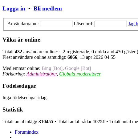
Logga in
•
Bli medlem
Användarnamn:
Lösenord:
Jag h
Vilka är online
Totalt
432
användare online: :: 2 registrerade, 0 dolda and 430 gäster
Flest användare online samtidigt:
6066
, 13 apr 2026 04:55
Medlemmar online:
Bing [Bot]
,
Google [Bot]
Förklaring:
Administratörer
,
Globala moderatorer
Födelsedagar
Inga födelsedagar idag.
Statistik
Totalt antal inlägg
310455
• Totalt antal trådar
10751
• Totalt antal 
Forumindex