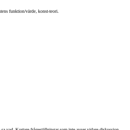
tens funktion/värde, konst-teori.
m sa vad. Kortare frågeställningar som inte avser vidare diskussion.