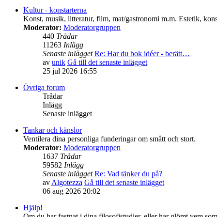
Kultur - konstarterna
Konst, musik, litteratur, film, mat/gastronomi m.m. Estetik, kons
Moderator:
Moderatorgruppen
440
Trådar
11263
Inlägg
Senaste inlägget
Re: Har du bok idéer - berätt…
av
unik
Gå till det senaste inlägget
25 jul 2026 16:55
Övriga forum
Trådar
Inlägg
Senaste inlägget
Tankar och känslor
Ventilera dina personliga funderingar om smått och stort.
Moderator:
Moderatorgruppen
1637
Trådar
59582
Inlägg
Senaste inlägget
Re: Vad tänker du på?
av
Algotezza
Gå till det senaste inlägget
06 aug 2026 20:02
Hjälp!
Om du har fastnat i dina filosofistudier, eller har glömt vem so