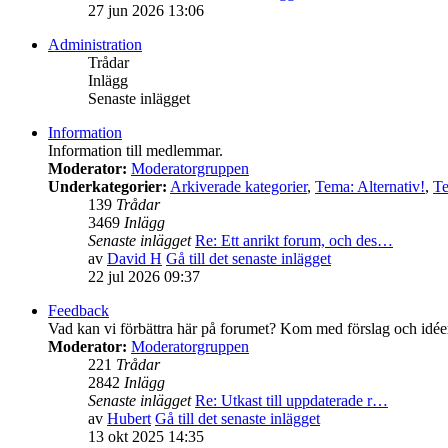
27 jun 2026 13:06
Administration
Trådar
Inlägg
Senaste inlägget
Information
Information till medlemmar.
Moderator:
Moderatorgruppen
Underkategorier:
Arkiverade kategorier
,
Tema: Alternativ!
,
Te
139
Trådar
3469
Inlägg
Senaste inlägget
Re: Ett anrikt forum, och des…
av
David H
Gå till det senaste inlägget
22 jul 2026 09:37
Feedback
Vad kan vi förbättra här på forumet? Kom med förslag och idée
Moderator:
Moderatorgruppen
221
Trådar
2842
Inlägg
Senaste inlägget
Re: Utkast till uppdaterade r…
av
Hubert
Gå till det senaste inlägget
13 okt 2025 14:35