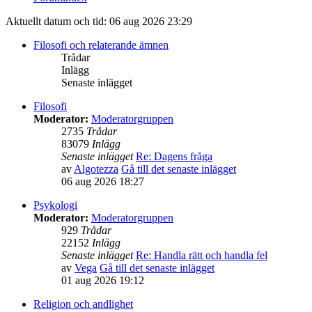
Aktuellt datum och tid: 06 aug 2026 23:29
Filosofi och relaterande ämnen
Trådar
Inlägg
Senaste inlägget
Filosofi
Moderator:
Moderatorgruppen
2735
Trådar
83079
Inlägg
Senaste inlägget
Re: Dagens fråga
av
Algotezza
Gå till det senaste inlägget
06 aug 2026 18:27
Psykologi
Moderator:
Moderatorgruppen
929
Trådar
22152
Inlägg
Senaste inlägget
Re: Handla rätt och handla fel
av
Vega
Gå till det senaste inlägget
01 aug 2026 19:12
Religion och andlighet