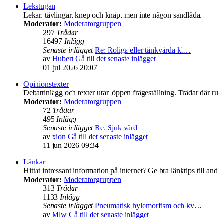
Lekstugan
Lekar, tävlingar, knep och knåp, men inte någon sandlåda.
Moderator:
Moderatorgruppen
297
Trådar
16497
Inlägg
Senaste inlägget
Re: Roliga eller tänkvärda kl…
av
Hubert
Gå till det senaste inlägget
01 jul 2026 20:07
Opinionstexter
Debattinlägg och texter utan öppen frågeställning. Trådar där rubr
Moderator:
Moderatorgruppen
72
Trådar
495
Inlägg
Senaste inlägget
Re: Sjuk vård
av
xion
Gå till det senaste inlägget
11 jun 2026 09:34
Länkar
Hittat intressant information på internet? Ge bra länktips till a
Moderator:
Moderatorgruppen
313
Trådar
1133
Inlägg
Senaste inlägget
Pneumatisk hylomorfism och kv…
av
Mlw
Gå till det senaste inlägget