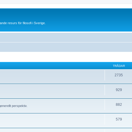
 resurs för filosofi i Sverige.
TRÅDAR
2735
929
882
generellt perspektiv.
579