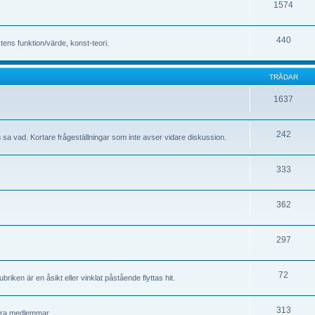
1574
440
stens funktion/värde, konst-teori.
TRÅDAR
1637
242
om sa vad. Kortare frågeställningar som inte avser vidare diskussion.
333
362
297
72
riken är en åsikt eller vinklat påstående flyttas hit.
313
andra medlemmar.