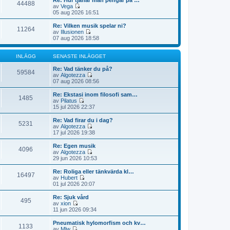
Re: Hur tjänar man pengar på …
e
n
44488
e
i
av
Vega
i
a
t
l
G
05 aug 2026 16:51
n
s
s
l
å
l
t
e
d
t
Re: Vilken musik spelar ni?
ä
e
n
11264
e
i
av
Illusionen
g
i
a
t
l
G
07 aug 2026 18:58
g
n
s
s
l
å
e
l
t
e
d
t
t
ä
e
n
e
i
INLÄGG
SENASTE INLÄGGET
g
i
a
t
l
g
n
s
s
l
Re: Vad tänker du på?
e
l
59584
t
e
d
av
Algotezza
t
ä
e
n
e
G
07 aug 2026 08:56
g
i
a
t
å
g
n
s
s
t
Re: Ekstasi inom filosofi sam…
e
l
1485
t
e
i
av
Pilatus
t
ä
e
n
l
G
15 jul 2026 22:37
g
i
a
l
å
g
n
s
d
t
Re: Vad firar du i dag?
e
l
5231
t
e
i
av
Algotezza
t
ä
e
t
l
G
17 jul 2026 19:38
g
i
s
l
å
g
n
e
d
t
Re: Egen musik
e
l
n
4096
e
i
av
Algotezza
t
ä
a
t
l
G
29 jun 2026 10:53
g
s
s
l
å
g
t
e
d
t
Re: Roliga eller tänkvärda kl…
e
e
n
16497
e
i
av
Hubert
t
i
a
t
l
G
01 jul 2026 20:07
n
s
s
l
å
l
t
e
d
t
Re: Sjuk vård
ä
e
n
495
e
i
av
xion
g
i
a
t
l
G
11 jun 2026 09:34
g
n
s
s
l
å
e
l
t
e
d
t
t
Pneumatisk hylomorfism och kv…
ä
e
n
1133
e
i
av
Mlw
g