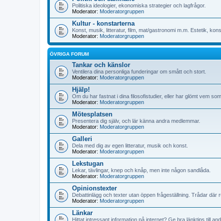
Politiska ideologier, ekonomiska strategier och lagfrågor.
Moderator:
Moderatorgruppen
Kultur - konstarterna
Konst, musik, litteratur, film, mat/gastronomi m.m. Estetik, kon
Moderator:
Moderatorgruppen
ÖVRIGA FORUM
Tankar och känslor
Ventilera dina personliga funderingar om smått och stort.
Moderator:
Moderatorgruppen
Hjälp!
Om du har fastnat i dina filosofistudier, eller har glömt vem s
Moderator:
Moderatorgruppen
Mötesplatsen
Presentera dig själv, och lär känna andra medlemmar.
Moderator:
Moderatorgruppen
Galleri
Dela med dig av egen litteratur, musik och konst.
Moderator:
Moderatorgruppen
Lekstugan
Lekar, tävlingar, knep och knåp, men inte någon sandlåda.
Moderator:
Moderatorgruppen
Opinionstexter
Debattinlägg och texter utan öppen frågeställning. Trådar där rub
Moderator:
Moderatorgruppen
Länkar
Hittat intressant information på internet? Ge bra länktips till 