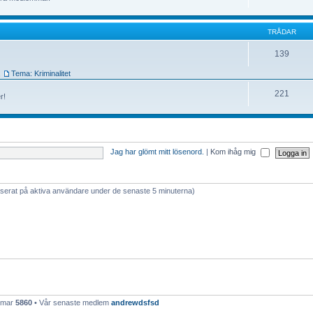
TRÅDAR
139
,
Tema: Kriminalitet
221
r!
Jag har glömt mitt lösenord.
|
Kom ihåg mig
baserat på aktiva användare under de senaste 5 minuterna)
emmar
5860
• Vår senaste medlem
andrewdsfsd