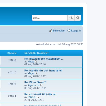
Bli medlem
Logga in
Aktuellt datum och tid: 08 aug 2026 00:38
INLÄGG
SENASTE INLÄGGET
Re: idealism och materialism …
83088
av
Vega
G
07 aug 2026 23:46
å
t
Re: Handla rätt och handla fel
22152
i
av
Vega
l
G
01 aug 2026 19:12
l
å
d
t
Re: Finns Satan?
37936
e
i
av
Algotezza
t
l
G
06 aug 2026 13:52
s
l
å
e
d
t
Re: ett försök till kritik av…
n
16674
e
i
av
Pilatus
a
t
l
G
26 jul 2026 16:51
s
s
l
å
t
e
d
t