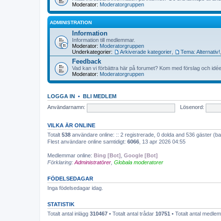
Moderator:
Moderatorgruppen
ADMINISTRATION
Information
Information till medlemmar.
Moderator:
Moderatorgruppen
Underkategorier:
Arkiverade kategorier
,
Tema: Alternativ!
Feedback
Vad kan vi förbättra här på forumet? Kom med förslag och idée
Moderator:
Moderatorgruppen
LOGGA IN
•
BLI MEDLEM
Användarnamn:
Lösenord:
VILKA ÄR ONLINE
Totalt
538
användare online: :: 2 registrerade, 0 dolda and 536 gäster (
Flest användare online samtidigt:
6066
, 13 apr 2026 04:55
Medlemmar online:
Bing [Bot]
,
Google [Bot]
Förklaring:
Administratörer
,
Globala moderatorer
FÖDELSEDAGAR
Inga födelsedagar idag.
STATISTIK
Totalt antal inlägg
310467
• Totalt antal trådar
10751
• Totalt antal medl