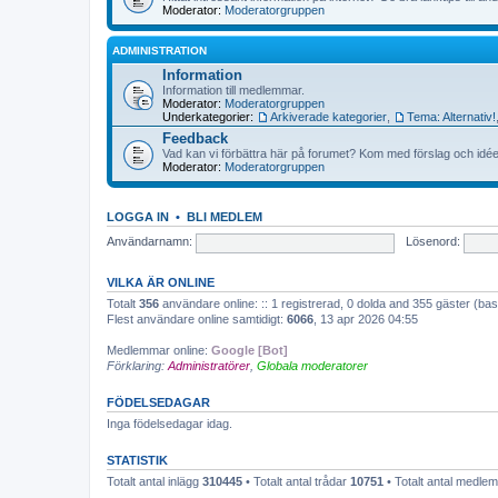
Moderator:
Moderatorgruppen
ADMINISTRATION
Information
Information till medlemmar.
Moderator:
Moderatorgruppen
Underkategorier:
Arkiverade kategorier
,
Tema: Alternativ!
Feedback
Vad kan vi förbättra här på forumet? Kom med förslag och idée
Moderator:
Moderatorgruppen
LOGGA IN
•
BLI MEDLEM
Användarnamn:
Lösenord:
VILKA ÄR ONLINE
Totalt
356
användare online: :: 1 registrerad, 0 dolda and 355 gäster (b
Flest användare online samtidigt:
6066
, 13 apr 2026 04:55
Medlemmar online:
Google [Bot]
Förklaring:
Administratörer
,
Globala moderatorer
FÖDELSEDAGAR
Inga födelsedagar idag.
STATISTIK
Totalt antal inlägg
310445
• Totalt antal trådar
10751
• Totalt antal medl