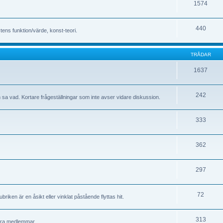
1574
440
stens funktion/värde, konst-teori.
TRÅDAR
1637
242
om sa vad. Kortare frågeställningar som inte avser vidare diskussion.
333
362
297
72
riken är en åsikt eller vinklat påstående flyttas hit.
313
andra medlemmar.