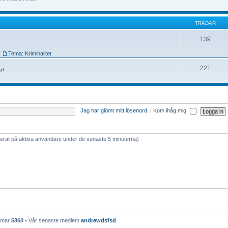
TRÅDAR
139
,
Tema: Kriminalitet
221
r!
Jag har glömt mitt lösenord.
|
Kom ihåg mig
aserat på aktiva användare under de senaste 5 minuterna)
emmar
5860
• Vår senaste medlem
andrewdsfsd