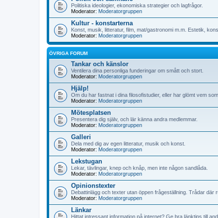
Politiska ideologier, ekonomiska strategier och lagfrågor.
Moderator:
Moderatorgruppen
Kultur - konstarterna
Konst, musik, litteratur, film, mat/gastronomi m.m. Estetik, kon
Moderator:
Moderatorgruppen
ÖVRIGA FORUM
Tankar och känslor
Ventilera dina personliga funderingar om smått och stort.
Moderator:
Moderatorgruppen
Hjälp!
Om du har fastnat i dina filosofistudier, eller har glömt vem s
Moderator:
Moderatorgruppen
Mötesplatsen
Presentera dig själv, och lär känna andra medlemmar.
Moderator:
Moderatorgruppen
Galleri
Dela med dig av egen litteratur, musik och konst.
Moderator:
Moderatorgruppen
Lekstugan
Lekar, tävlingar, knep och knåp, men inte någon sandlåda.
Moderator:
Moderatorgruppen
Opinionstexter
Debattinlägg och texter utan öppen frågeställning. Trådar där rub
Moderator:
Moderatorgruppen
Länkar
Hittat intressant information på internet? Ge bra länktips till 