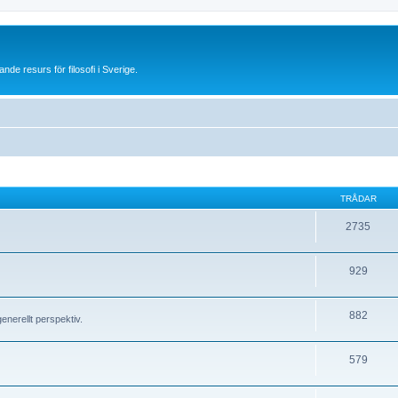
 resurs för filosofi i Sverige.
TRÅDAR
2735
929
882
generellt perspektiv.
579