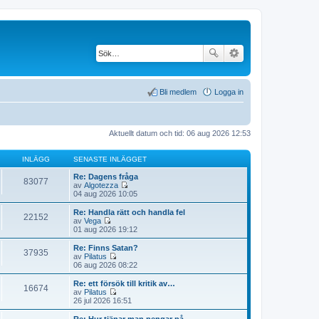
Bli medlem
Logga in
Aktuellt datum och tid: 06 aug 2026 12:53
INLÄGG
SENASTE INLÄGGET
Re: Dagens fråga
83077
av
Algotezza
G
04 aug 2026 10:05
å
t
Re: Handla rätt och handla fel
22152
i
av
Vega
l
G
01 aug 2026 19:12
l
å
d
t
Re: Finns Satan?
37935
e
i
av
Pilatus
t
l
G
06 aug 2026 08:22
s
l
å
e
d
t
Re: ett försök till kritik av…
n
16674
e
i
av
Pilatus
a
t
l
G
26 jul 2026 16:51
s
s
l
å
t
e
d
t