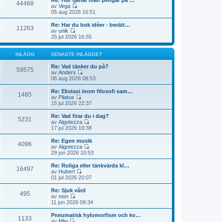
Re: Hur tjänar man pengar på …
e
n
44488
e
i
av
Vega
i
a
t
l
G
05 aug 2026 16:51
n
s
s
l
å
l
t
e
d
t
Re: Har du bok idéer - berätt…
ä
e
n
11263
e
i
av
unik
g
i
a
t
l
G
25 jul 2026 16:55
g
n
s
s
l
å
e
l
t
e
d
t
t
ä
e
n
e
i
INLÄGG
SENASTE INLÄGGET
g
i
a
t
l
g
n
s
s
l
Re: Vad tänker du på?
e
l
59575
t
e
d
av
Anders
t
ä
e
n
e
G
06 aug 2026 08:53
g
i
a
t
å
g
n
s
s
t
Re: Ekstasi inom filosofi sam…
e
l
1485
t
e
i
av
Pilatus
t
ä
e
n
l
G
15 jul 2026 22:37
g
i
a
l
å
g
n
s
d
t
Re: Vad firar du i dag?
e
l
5231
t
e
i
av
Algotezza
t
ä
e
t
l
G
17 jul 2026 19:38
g
i
s
l
å
g
n
e
d
t
Re: Egen musik
e
l
n
4096
e
i
av
Algotezza
t
ä
a
t
l
G
29 jun 2026 10:53
g
s
s
l
å
g
t
e
d
t
Re: Roliga eller tänkvärda kl…
e
e
n
16497
e
i
av
Hubert
t
i
a
t
l
G
01 jul 2026 20:07
n
s
s
l
å
l
t
e
d
t
Re: Sjuk vård
ä
e
n
495
e
i
av
xion
g
i
a
t
l
G
11 jun 2026 09:34
g
n
s
s
l
å
e
l
t
e
d
t
t
Pneumatisk hylomorfism och kv…
ä
e
n
1133
e
i
av
Mlw
g