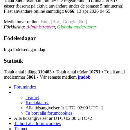
Totalt
505
användare online: :: 2 registrerade, 0 dolda and 503
gäster (baserat på aktiva användare under de senaste 5 minuterna)
Flest användare online samtidigt:
6066
, 13 apr 2026 04:55
Medlemmar online:
Bing [Bot]
,
Google [Bot]
Förklaring:
Administratörer
,
Globala moderatorer
Födelsedagar
Inga födelsedagar idag.
Statistik
Totalt antal inlägg
310483
• Totalt antal trådar
10751
• Totalt antal
medlemmar
5861
• Vår senaste medlem
jmdob
Forumindex
Teamet
Kontakta oss
Alla tidsangivelser är UTC+02:00 UTC+2
Ta bort alla forumcookies
Alla tidsangivelser är UTC+02:00 UTC+2
Ta bort alla forumcookies
Teamet