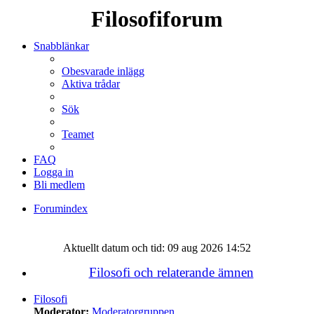
Filosofiforum
Snabblänkar
Obesvarade inlägg
Aktiva trådar
Sök
Teamet
FAQ
Logga in
Bli medlem
Forumindex
Sök
Aktuellt datum och tid: 09 aug 2026 14:52
Filosofi och relaterande ämnen
Filosofi
Moderator:
Moderatorgruppen