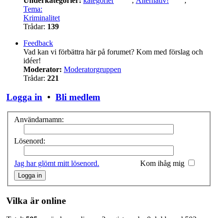
Underkategorier:
kategorier
,
Alternativ!
,
Tema:
Kriminalitet
Trådar:
139
Feedback
Vad kan vi förbättra här på forumet? Kom med förslag och
idéer!
Moderator:
Moderatorgruppen
Trådar:
221
Logga in
•
Bli medlem
Användarnamn:
Lösenord:
Jag har glömt mitt lösenord.
Kom ihåg mig
Vilka är online