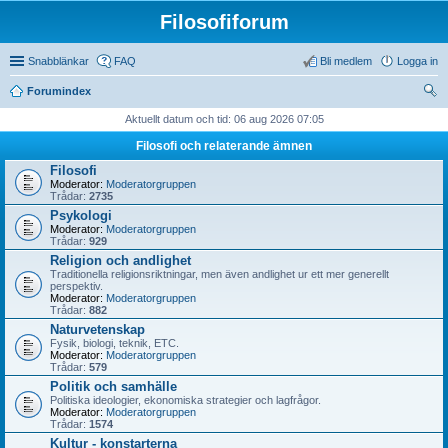
Filosofiforum
Snabblänkar
FAQ
Bli medlem
Logga in
Forumindex
ök
Aktuellt datum och tid: 06 aug 2026 07:05
Filosofi och relaterande ämnen
Filosofi
Moderator:
Moderatorgruppen
Trådar:
2735
Psykologi
Moderator:
Moderatorgruppen
Trådar:
929
Religion och andlighet
Traditionella religionsriktningar, men även andlighet ur ett mer generellt
perspektiv.
Moderator:
Moderatorgruppen
Trådar:
882
Naturvetenskap
Fysik, biologi, teknik, ETC.
Moderator:
Moderatorgruppen
Trådar:
579
Politik och samhälle
Politiska ideologier, ekonomiska strategier och lagfrågor.
Moderator:
Moderatorgruppen
Trådar:
1574
Kultur - konstarterna