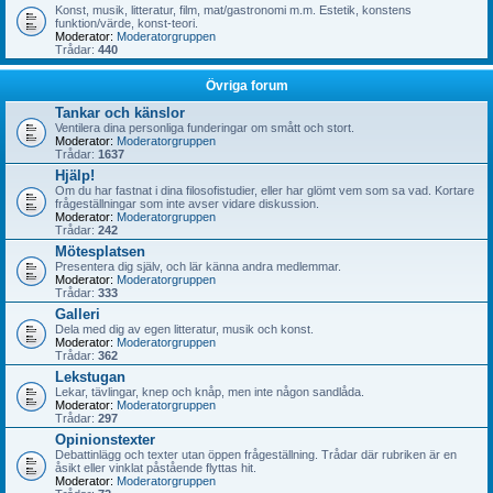
Konst, musik, litteratur, film, mat/gastronomi m.m. Estetik, konstens
funktion/värde, konst-teori.
Moderator:
Moderatorgruppen
Trådar:
440
Övriga forum
Tankar och känslor
Ventilera dina personliga funderingar om smått och stort.
Moderator:
Moderatorgruppen
Trådar:
1637
Hjälp!
Om du har fastnat i dina filosofistudier, eller har glömt vem som sa vad. Kortare
frågeställningar som inte avser vidare diskussion.
Moderator:
Moderatorgruppen
Trådar:
242
Mötesplatsen
Presentera dig själv, och lär känna andra medlemmar.
Moderator:
Moderatorgruppen
Trådar:
333
Galleri
Dela med dig av egen litteratur, musik och konst.
Moderator:
Moderatorgruppen
Trådar:
362
Lekstugan
Lekar, tävlingar, knep och knåp, men inte någon sandlåda.
Moderator:
Moderatorgruppen
Trådar:
297
Opinionstexter
Debattinlägg och texter utan öppen frågeställning. Trådar där rubriken är en
åsikt eller vinklat påstående flyttas hit.
Moderator:
Moderatorgruppen