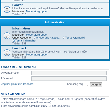
Trådar:
72
Länkar
Hittat intressant information på internet? Ge bra länktips till andra medlemmar.
Moderator:
Moderatorgruppen
Trådar:
313
Administration
Information
Information till medlemmar.
Moderator:
Moderatorgruppen
Underkategorier:
Arkiverade kategorier
,
Tema: Alternativ!
,
Tema: Kriminalitet
Trådar:
139
Feedback
Vad kan vi förbättra här på forumet? Kom med förslag och idéer!
Moderator:
Moderatorgruppen
Trådar:
221
LOGGA IN
•
BLI MEDLEM
Användarnamn:
Lösenord:
Jag har glömt mitt lösenord.
Kom ihåg mig
VILKA ÄR ONLINE
Totalt
749
användare online: :: 2 registrerade, 0 dolda and 747 gäster (baserat på aktiva
användare under de senaste 5 minuterna)
Flest användare online samtidigt:
6066
, 13 apr 2026 04:55