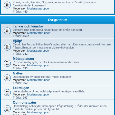
Konst, musik, litteratur, film, mat/gastronomi m.m. Estetik, konstens
funktion/värde, konst-teori.
Moderator:
Moderatorgruppen
Trådar:
440
Övriga forum
Tankar och känslor
Ventilera dina personliga funderingar om smått och stort.
Moderator:
Moderatorgruppen
Trådar:
1637
Hjälp!
Om du har fastnat i dina filosofistudier, eller har glömt vem som sa vad. Kortare
frågeställningar som inte avser vidare diskussion.
Moderator:
Moderatorgruppen
Trådar:
242
Mötesplatsen
Presentera dig själv, och lär känna andra medlemmar.
Moderator:
Moderatorgruppen
Trådar:
333
Galleri
Dela med dig av egen litteratur, musik och konst.
Moderator:
Moderatorgruppen
Trådar:
362
Lekstugan
Lekar, tävlingar, knep och knåp, men inte någon sandlåda.
Moderator:
Moderatorgruppen
Trådar:
297
Opinionstexter
Debattinlägg och texter utan öppen frågeställning. Trådar där rubriken är en
åsikt eller vinklat påstående flyttas hit.
Moderator:
Moderatorgruppen