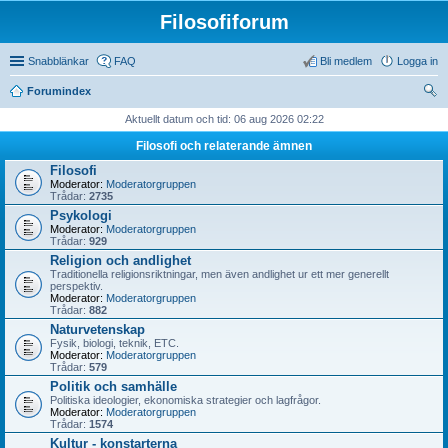
Filosofiforum
Snabblänkar
FAQ
Bli medlem
Logga in
Forumindex
ök
Aktuellt datum och tid: 06 aug 2026 02:22
Filosofi och relaterande ämnen
Filosofi
Moderator:
Moderatorgruppen
Trådar:
2735
Psykologi
Moderator:
Moderatorgruppen
Trådar:
929
Religion och andlighet
Traditionella religionsriktningar, men även andlighet ur ett mer generellt
perspektiv.
Moderator:
Moderatorgruppen
Trådar:
882
Naturvetenskap
Fysik, biologi, teknik, ETC.
Moderator:
Moderatorgruppen
Trådar:
579
Politik och samhälle
Politiska ideologier, ekonomiska strategier och lagfrågor.
Moderator:
Moderatorgruppen
Trådar:
1574
Kultur - konstarterna