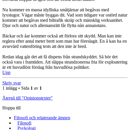
Nu kommer en massa idylliska småtjärnar att begåvas med
lyxstugor. Vägar måste byggas dit. Vad som tidigare var ostörd natur
kommer att begåvas med biltrafik skräp och mänsklig verksamhet.
Djur och natur och allemansrätt får flytta nån annanstans.
Bäckar och åar kommer också att förlora sitt skydd. Man kan inte
reglera efter antal meter brett som man har föreslagit. En å kan ha en
avsevärd vattenföring trots att den inte är bred.
Redan idag går det att få dispens från strandskyddet. Så bör det
också vara i framtiden. Att släppa strandzonerna fria för exploatering
är ett huvudlöst förslag från huvudlösa politiker.
Upp
Skriv svar
1 inlägg • Sida
1
av
1
Återgå till "Opinionstexter"
Hoppa till
Filosofi och relaterande ämnen
Filosofi
Psykologi