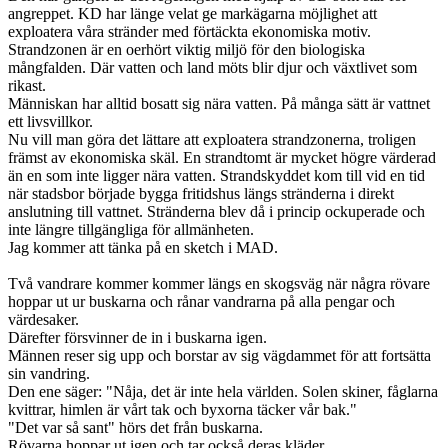
angreppet. KD har länge velat ge markägarna möjlighet att
exploatera våra stränder med förtäckta ekonomiska motiv.
Strandzonen är en oerhört viktig miljö för den biologiska
mångfalden. Där vatten och land möts blir djur och växtlivet som
rikast.
Människan har alltid bosatt sig nära vatten. På många sätt är vattnet
ett livsvillkor.
Nu vill man göra det lättare att exploatera strandzonerna, troligen
främst av ekonomiska skäl. En strandtomt är mycket högre värderad
än en som inte ligger nära vatten. Strandskyddet kom till vid en tid
när stadsbor började bygga fritidshus längs stränderna i direkt
anslutning till vattnet. Stränderna blev då i princip ockuperade och
inte längre tillgängliga för allmänheten.
Jag kommer att tänka på en sketch i MAD.
Två vandrare kommer kommer längs en skogsväg när några rövare
hoppar ut ur buskarna och rånar vandrarna på alla pengar och
värdesaker.
Därefter försvinner de in i buskarna igen.
Männen reser sig upp och borstar av sig vägdammet för att fortsätta
sin vandring.
Den ene säger: "Nåja, det är inte hela världen. Solen skiner, fåglarna
kvittrar, himlen är vårt tak och byxorna täcker vår bak."
"Det var så sant" hörs det från buskarna.
Rövarna hoppar ut igen och tar också deras kläder.