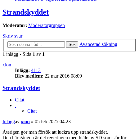
Strandskyddet
Moderator:
Moderatorgruppen
Skriv svar
Avancerad sökning
Sök
1 inlägg • Sida
1
av
1
xion
Inlägg:
4113
Blev medlem:
22 mar 2016 08:09
Strandskyddet
Citat
Citat
Inlägg
av
xion
»
05 feb 2025 04:23
Återigen gör man försök att luckra upp strandskyddet.
Den här gången är det regeringen med hjälp av SD som står för