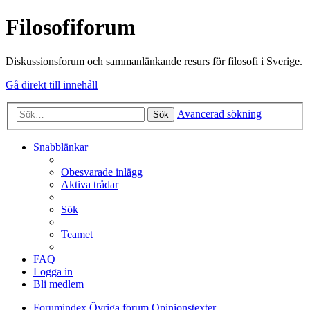
Filosofiforum
Diskussionsforum och sammanlänkande resurs för filosofi i Sverige.
Gå direkt till innehåll
Avancerad sökning
Sök
Snabblänkar
Obesvarade inlägg
Aktiva trådar
Sök
Teamet
FAQ
Logga in
Bli medlem
Forumindex
Övriga forum
Opinionstexter